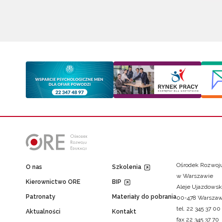
Ośrodek Rozwoju
O nas
Szkolenia
w Warszawie
Kierownictwo ORE
BIP
Aleje Ujazdowsk
Patronaty
Materiały do pobrania
00-478 Warsza
tel. 22 345 37 00
Aktualności
Kontakt
fax 22 345 37 70