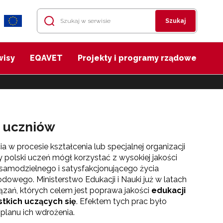
Szukaj
wisy
EQAVET
Projekty i programy rządowe
h uczniów
 w procesie kształcenia lub specjalnej organizacji
y polski uczeń mógł korzystać z wysokiej jakości
samodzielnego i satysfakcjonującego życia
dowego. Ministerstwo Edukacji i Nauki już w latach
ań, których celem jest poprawa jakości
edukacji
stkich uczących się
. Efektem tych prac było
planu ich wdrożenia.