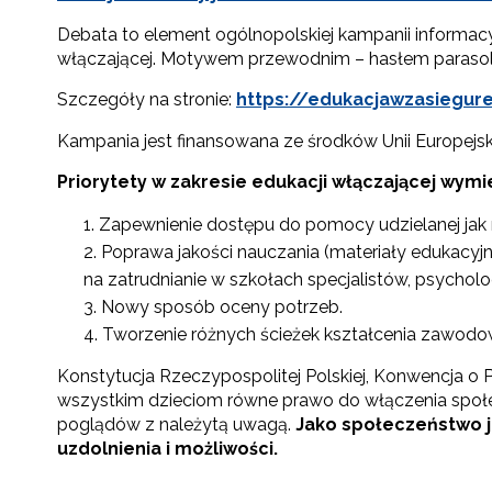
cel
Debata to element ogólnopolskiej kampanii informacyj
włączającej. Motywem przewodnim – hasłem parasolow
Szczegóły na stronie:
https://edukacjawzasiegure
Kampania jest finansowana ze środków Unii Europej
Priorytety w zakresie edukacji włączającej wym
Zapewnienie dostępu do pomocy udzielanej jak na
Poprawa jakości nauczania (materiały edukacyj
na zatrudnianie w szkołach specjalistów, psycho
Nowy sposób oceny potrzeb.
Tworzenie różnych ścieżek kształcenia zawodow
Konstytucja Rzeczypospolitej Polskiej, Konwencja
wszystkim dzieciom równe prawo do włączenia społ
poglądów z należytą uwagą.
Jako społeczeństwo j
uzdolnienia i możliwości.