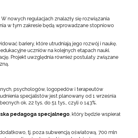
. W nowych regulacjach znalazły się rozwiązania
zania w tym zakresie będą wprowadzane stopniowo
dować bariery, które utrudniają jego rozwój i naukę.
dukacyjne uczniów na kolejnych etapach nauki.
ację. Projekt uwzględnia również postulaty związane
zną.
lnych, psychologów, logopedów i terapeutów
udnienia specjalistów jest planowany od 1 września
nych ok. 22 tys. do 51 tys., czyli o 143%.
iska
pedagoga specjalnego
, który będzie wspierał
 dodatkowo, tj. poza subwencją oświatową, 700 mln