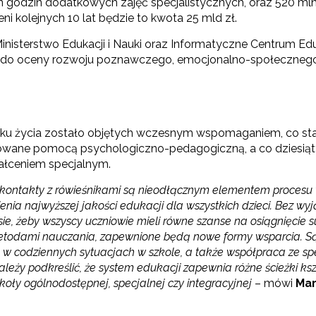
n godzin dodatkowych zajęć specjalistycznych, oraz 520 mln 
ni kolejnych 10 lat będzie to kwota 25 mld zł.
nisterstwo Edukacji i Nauki oraz Informatyczne Centrum Ed
do oceny rozwoju poznawczego, emocjonalno-społecznego i
roku życia zostało objętych wczesnym wspomaganiem, co sta
jmowane pomocą psychologiczno-pedagogiczną, a co dziesiąt
ałceniem specjalnym.
sie, kontakty z rówieśnikami są nieodłącznym elementem proce
enia najwyższej jakości edukacji dla wszystkich dzieci. Bez wy
, żeby wszyscy uczniowie mieli równe szanse na osiągnięcie suk
 metodami nauczania, zapewnione będą nowe formy wsparcia. S
a w codziennych sytuacjach w szkole, a także współpraca ze sp
ży podkreślić, że system edukacji zapewnia różne ścieżki ksz
oły ogólnodostępnej, specjalnej czy integracyjnej
– mówi
Mar