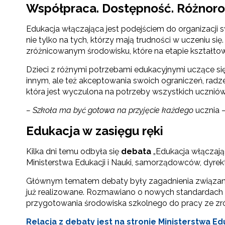
Współpraca. Dostępność. Różnor
Edukacja włączająca jest podejściem do organizacji
nie tylko na tych, którzy mają trudności w uczeniu 
zróżnicowanym środowisku, które na etapie kształt
Dzieci z różnymi potrzebami edukacyjnymi uczące się 
innym, ale też akceptowania swoich ograniczeń, radz
która jest wyczulona na potrzeby wszystkich uczniów
– Szkoła ma być gotowa na przyjęcie każdego
ucznia 
Edukacja w zasięgu ręki
N
Kilka dni temu odbyła się
debata
„Edukacja włączając
Zap
Ministerstwa Edukacji i Nauki, samorządowców, dyrek
o s
Adr
Głównym tematem debaty były zagadnienia związane 
już realizowane. Rozmawiano o nowych standardach w
przygotowania środowiska szkolnego do pracy ze z
Relacja z debaty jest na stronie Ministerstwa Edu
W