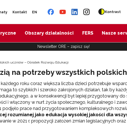
Kontrast
naty
Kontakt
EN
oryczne
Obszary działalności
FERS
Nasze ser
Newsletter ORE – zapisz się!
lskich uczniów – Ośrodek Rozwoju Edukacji
ią na potrzeby wszystkich polskic
każdego roku coraz większa liczba dzieci potrzebuje wsparcia
maga to szybkich i szeroko zakrojonych działań, tak by każd
dukacyjnego, a w konsekwencji był lepiej przygotowany do 
ści i włączony w nurt życia społecznego, kulturalnego i zawo
1 podjęło prace nad przygotowaniem kompleksowych rozwiąz
cej rozumianej jako edukacja wysokiej jakości dla wszy
anie w 2021 r. propozycji założeń zmian legislacyjnych oraz 