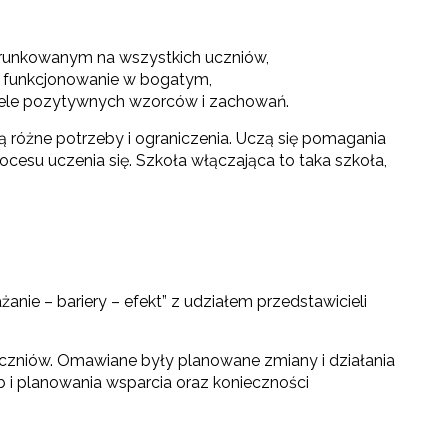
ierunkowanym na wszystkich uczniów,
na funkcjonowanie w bogatym,
iele pozytywnych wzorców i zachowań.
ją różne potrzeby i ograniczenia. Uczą się pomagania
cesu uczenia się. Szkoła włączająca to taka szkoła,
nie – bariery – efekt” z udziałem przedstawicieli
czniów. Omawiane były planowane zmiany i działania
 i planowania wsparcia oraz konieczności