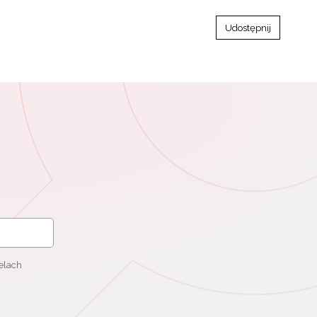
Udostępnij
elach