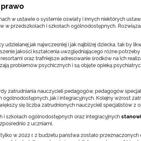
 prawo
nach w ustawie o systemie oświaty i innych niektórych ustaw
istów w przedszkolach i szkołach ogólnodostępnych. Rozwią
elanej jak najwcześniej i jak najbliżej dziecka, tak by likwi
ie jakości kształcenia uwzględniającego różne potrzeby e
resortami oraz trafniejsze adresowanie środków na ich realiz
czają problemów psychicznych i są objęte opieką psychiatryc
rdy zatrudniania nauczycieli pedagogów, pedagogów specja
gólnodostępnych, jak i integracyjnych. Kolejny wzrost zatr
szy się liczba zatrudnionych nauczycieli specjalistów z obec
h i szkołach ogólnodostępnych oraz integracyjnych
stanow
ezpośrednio z uczniami.
tylko w 2022 r. z budżetu państwa zostało przeznaczonych