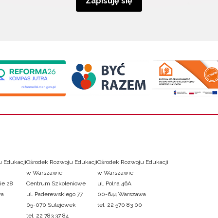
Zapisuję się
 Edukacji
Ośrodek Rozwoju Edukacji
Ośrodek Rozwoju Edukacji
w Warszawie
w Warszawie
ie 28
Centrum Szkoleniowe
ul. Polna 46A
wa
ul. Paderewskiego 77
00-644 Warszawa
05-070 Sulejówek
tel. 22 570 83 00
tel. 22 783 37 84