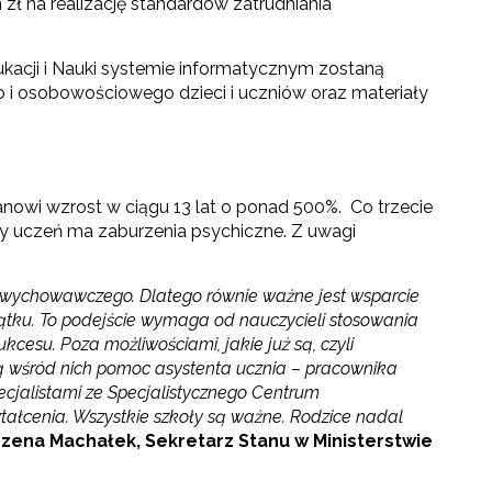
zł na realizację standardów zatrudniania
ukacji i Nauki systemie informatycznym zostaną
 osobowościowego dzieci i uczniów oraz materiały
nowi wzrost w ciągu 13 lat o ponad 500%. Co trzecie
y uczeń ma zaburzenia psychiczne. Z uwagi
su wychowawczego. Dlatego równie ważne jest wsparcie
jątku. To podejście wymaga od nauczycieli stosowania
cesu. Poza możliwościami, jakie już są, czyli
ą wśród nich pomoc asystenta ucznia – pracownika
ecjalistami ze Specjalistycznego Centrum
tałcenia. Wszystkie szkoły są ważne. Rodzice nadal
zena Machałek,
Sekretarz Stanu w Ministerstwie