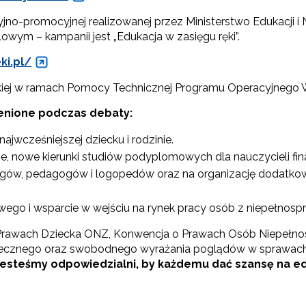
ach marketingowych.
no-promocyjnej realizowanej przez Ministerstwo Edukacji i Na
ym – kampanii jest „Edukacja w zasięgu ręki”.
Zapisuję się
ki.pl/
skiej w ramach Pomocy Technicznej Programu Operacyjnego
ienione podczas debaty:
jwcześniejszej dziecku i rodzinie.
ne, nowe kierunki studiów podyplomowych dla nauczycieli fi
logów, pedagogów i logopedów oraz na organizację dodatkow
ego i wsparcie w wejściu na rynek pracy osób z niepełnosp
 o Prawach Dziecka ONZ, Konwencja o Prawach Osób Niepełn
ecznego oraz swobodnego wyrażania poglądów w sprawach d
esteśmy odpowiedzialni, by każdemu dać szansę na edu