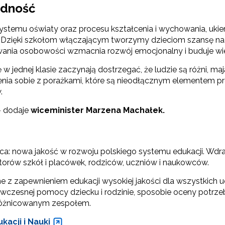
odność
 systemu oświaty oraz procesu kształcenia i wychowania, uk
się. Dzięki szkołom włączającym tworzymy dzieciom szansę 
owania osobowości wzmacnia rozwój emocjonalny i buduje w
w jednej klasie zaczynają dostrzegać, że ludzie są różni, ma
enia sobie z porażkami, które są nieodłącznym elementem pro
.
– dodaje
wiceminister Marzena Machałek.
ewsletter ORE
a: nowa jakość w rozwoju polskiego systemu edukacji. Wdraża
isz się i bądź na bieżąco z najnowszymi informacjami
torów szkół i placówek, rodziców, uczniów i naukowców.
zkoleniach i programach.
es e-mail:
z zapewnieniem edukacji wysokiej jakości dla wszystkich u
czesnej pomocy dziecku i rodzinie, sposobie oceny potrzeb
różnicowanym zespołem.
kacji i Nauki
yrażam zgodę na przetwarzanie moich danych osobowych przez ORE w