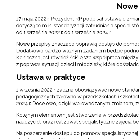
Nowe
17 maja 2022 r. Prezydent RP podpisał ustawę o zmia
dotyczące m.in. standaryzacji zatrudniania specjal
od 1 września 2022 r. do 1 września 2024 r.
Nowe przepisy znacząco poprawią dostęp do pomocy udzi
Dodatkowo bardzo ważnym zadaniem będzie podnoszen
Konieczna jest również ściślejsza współpraca między 
z poprawą sytuacji dzieci i młodzieży, które doświad
Ustawa w praktyce
1 września 2022 r. zaczną obowiązywać nowe standa
pedagogicznych zarówno w przedszkolach i szkołach o
2024 r. Docelowo, dzięki wprowadzanym zmianom, zwięk
Kolejnym elementem jest stworzenie w przedszkolac
nauczycieli oraz realizował specjalistyczne zajęcia b
Na poszerzenie dostępu do pomocy specjalistycznej 