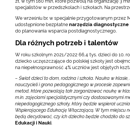
zł, w tym 180 mln, które pozwolą na organizację 3 ml
specjalistów w przedszkolach i szkołach. Na przestrze
We wrześniu br. w specjalnie przygotowanym przez Mi
udostępnione bezpłatne
narzędzia diagnostyczne
do planowania wsparcia postdiagnostycznego.
Dla różnych potrzeb i talentów
W roku szkolnym 2021/2022 66,4 tys. dzieci do 10. 
dziecko uczęszczające do polskiej szkoły jest obe
na niepełnosprawność 4% uczniów jest objętych kszt
– Świat dzieci to dom, rodzina i szkoła. Nauka w kla
nauczycieli i grona pedagogicznego w procesie zapewni
metod, które pozwalają tak zorganizować naukę w klasie
m.in. zajęciami specjalistycznymi czy dostosowanymi
niepedagogicznego szkoły, który będzie wspierał uczni
Wspierającego Edukację Włączającą. W tym miejscu nale
będą decydować, czy ich dziecko będzie chodziło do szk
Edukacji i Nauki
.