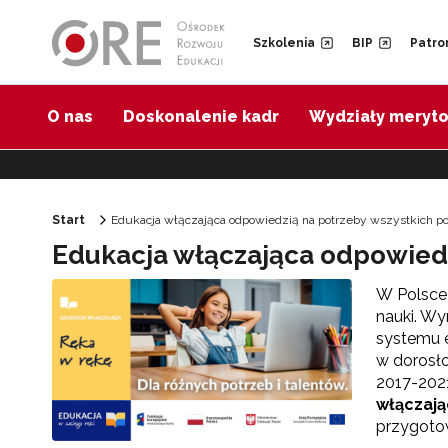
Przejdź do Nawigacji
Przejdź do stopki
Przejdź do treści artykułu
Szkolenia
BIP
Patro
O nas
Doskonalenie kadr
Wydziały meryt
Start
Edukacja włączająca odpowiedzią na potrzeby wszystkich po
Edukacja włączająca odpowiedz
W Polsce 
nauki. Wy
systemu e
w dorosło
2017-202
włączają
przygotow