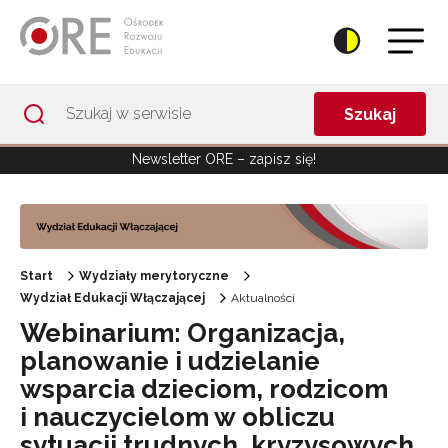
Przejdź do Nawigacji
Przejdź do stopki
Przejdź do treści artykułu
Szukaj
Newsletter ORE – zapisz się!
Start
Wydziały merytoryczne
Wydział Edukacji Włączającej
Aktualności
Webinarium: Organizacja,
planowanie i udzielanie
wsparcia dzieciom, rodzicom
i nauczycielom w obliczu
sytuacji trudnych, kryzysowych