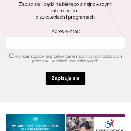
Zapisz się i bądź na bieżąco z najnowszymi
Zapisz się i bądź na bieżąco z najnowszymi
informacjami
informacjami
o szkoleniach i programach.
o szkoleniach i programach.
Adres e-mail:
Adres e-mail:
Wyrażam zgodę na przetwarzanie moich danych
osobowych przez ORE w celach marketingowych.
Wyrażam zgodę na przetwarzanie moich danych osobowych
przez ORE w celach marketingowych.
Zapisuję się
Zapisuję się