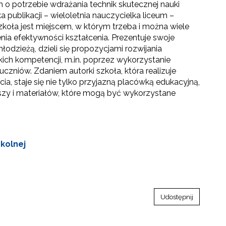
 o potrzebie wdrażania technik skutecznej nauki
ka publikacji – wieloletnia nauczycielka liceum –
zkoła jest miejscem, w którym trzeba i można wiele
enia efektywności kształcenia. Prezentuje swoje
odzieżą, dzieli się propozycjami rozwijania
kich kompetencji, m.in. poprzez wykorzystanie
uczniów. Zdaniem autorki szkoła, która realizuje
a, staje się nie tylko przyjazną placówką edukacyjną,
uszy i materiałów, które mogą być wykorzystane
zkolnej
Udostępnij