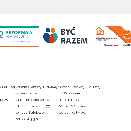
 Edukacji
Ośrodek Rozwoju Edukacji
Ośrodek Rozwoju Edukacji
w Warszawie
w Warszawie
ie 28
Centrum Szkoleniowe
ul. Polna 46A
wa
ul. Paderewskiego 77
00-644 Warszawa
05-070 Sulejówek
tel. 22 570 83 00
tel. 22 783 37 84