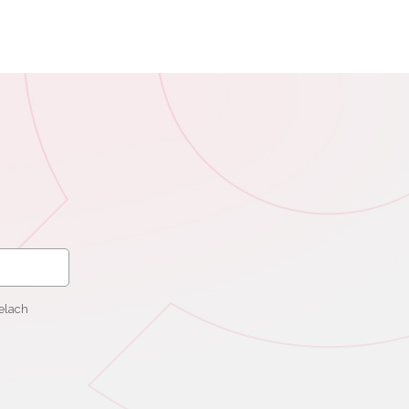
elach