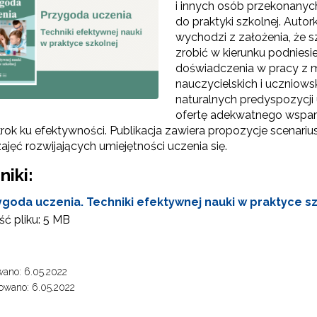
i innych osób przekonanych
do praktyki szkolnej. Autor
wychodzi z założenia, że s
zrobić w kierunku podniesi
doświadczenia w pracy z mł
nauczycielskich i uczniows
naturalnych predyspozycji 
ofertę adekwatnego wsparci
krok ku efektywności. Publikacja zawiera propozycje scenari
jęć rozwijających umiejętności uczenia się.
Test Uzdolnień Wielorakich"
niki:
ygoda uczenia. Techniki efektywnej nauki w praktyce s
ć pliku:
5 MB
 "WDPP Archiwum"
WSPE Archiwum"
ano: 6.05.2022
owano: 6.05.2022