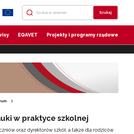
Szukaj
wisy
EQAVET
Projekty i programy rządowe
wum
uki w praktyce szkolnej
 uczniów oraz dyrektorów szkół, a także dla rodziców