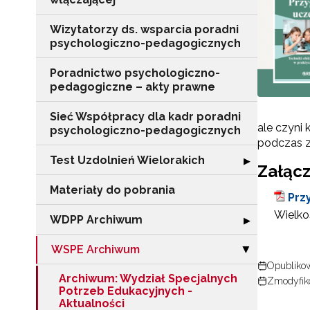
Wizytatorzy ds. wsparcia poradni
psychologiczno-pedagogicznych
Poradnictwo psychologiczno-
pedagogiczne – akty prawne
Sieć Współpracy dla kadr poradni
ale czyni 
psychologiczno-pedagogicznych
podczas za
Test Uzdolnień Wielorakich
Rozwiń sekcję "
▶
Załącz
Materiały do pobrania
Prz
Wielkoś
WDPP Archiwum
Rozwiń sekcję
▶
WSPE Archiwum
Zwiń sekcję "
▶
Opublikow
Archiwum: Wydział Specjalnych
Zmodyfik
Potrzeb Edukacyjnych -
Aktualności