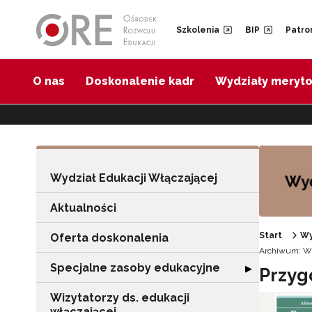
Przejdź do Nawigacji
Przejdź do stopki
Przejdź do treści artykułu
Szkolenia
BIP
Patro
O nas
Doskonalenie kadr
Wydziały meryt
Wydział Edukacji Włączającej
Aktualności
Start
Wy
Oferta doskonalenia
Archiwum: Wy
Specjalne zasoby edukacyjne
Rozwiń sekcję "
▶
Przyg
Wizytatorzy ds. edukacji
włączającej