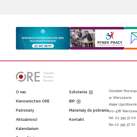
Ośrodek Rozwoju
O nas
Szkolenia
w Warszawie
Kierownictwo ORE
BIP
Aleje Ujazdowsk
Patronaty
Materiały do pobrania
00-478 Warsza
tel. 22 345 37 00
Aktualności
Kontakt
fax 22 345 37 70
Kalendarium