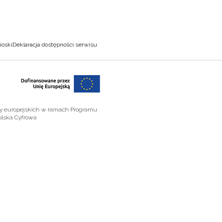
ioski
Deklaracja dostępności serwisu
zy europejskich w ramach Programu
olska Cyfrowa