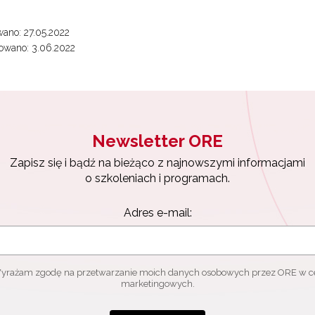
ano: 27.05.2022
ewsletter ORE
owano: 3.06.2022
isz się i bądź na bieżąco z najnowszymi informacjami
zkoleniach i programach.
es e-mail:
Newsletter ORE
yrażam zgodę na przetwarzanie moich danych osobowych przez ORE w
Zapisz się i bądź na bieżąco z najnowszymi informacjami
ach marketingowych.
o szkoleniach i programach.
Zapisuję się
Adres e-mail:
yrażam zgodę na przetwarzanie moich danych osobowych przez ORE w c
marketingowych.