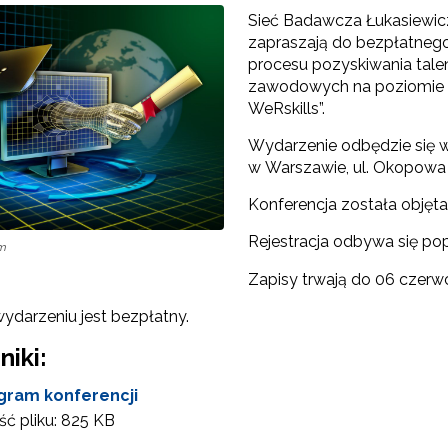
Sieć Badawcza Łukasiewicz
zapraszają do bezpłatnego
procesu pozyskiwania tale
"Szkolnictwo branżowe"
zawodowych na poziomie kr
WeRskills”.
Sieci wsparcia"
Wydarzenie odbędzie się w 
w Warszawie, ul. Okopowa 
rojekty"
Konferencja została obję
Rejestracja odbywa się po
om
Zapisy trwają do 06 czerwc
ydarzeniu jest bezpłatny.
niki:
gram konferencji
ć pliku:
825 KB