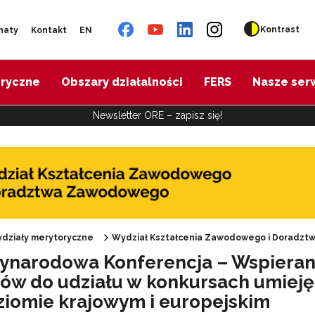
Kontrast
naty
Kontakt
EN
oryczne
Obszary działalności
FERS
Nasze ser
Newsletter ORE – zapisz się!
działy merytoryczne
Wydział Kształcenia Zawodowego i Doradz
ynarodowa Konferencja – Wspieran
Oferta doskonalenia"
tów do udziału w konkursach umiej
ziomie krajowym i europejskim