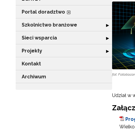
Portal doradztwo
Szkolnictwo branżowe
Rozwiń sekcję 
▶
Sieci wsparcia
Rozwiń sekcję "
▶
Projekty
Rozwiń sekcję "P
▶
Kontakt
fot. Fotolia.c
Archiwum
Udział w w
Załącz
Pro
Wielkoś