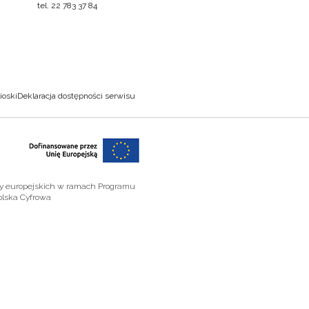
tel. 22 783 37 84
ioski
Deklaracja dostępności serwisu
zy europejskich w ramach Programu
olska Cyfrowa