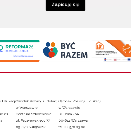
Zapisuję się
 Edukacji
Ośrodek Rozwoju Edukacji
Ośrodek Rozwoju Edukacji
w Warszawie
w Warszawie
ie 28
Centrum Szkoleniowe
ul. Polna 46A
wa
ul. Paderewskiego 77
00-644 Warszawa
05-070 Sulejówek
tel. 22 570 83 00