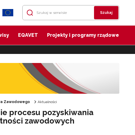
Szukaj
wisy
EQAVET
Projekty i programy rządowe
twa Zawodowego
Aktualności
ie procesu pozyskiwania
ętności zawodowych