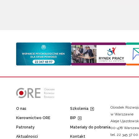
Ośrodek Rozwoju
O nas
Szkolenia
w Warszawie
Kierownictwo ORE
BIP
Aleje Ujazdowsk
Patronaty
Materiały do pobrania
00-478 Warsza
tel. 22 345 37 00
Aktualności
Kontakt