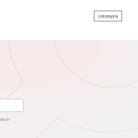
Udostępnij
elach