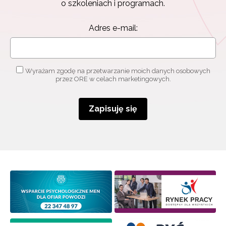
o szkoleniach i programach.
informacjami
o szkoleniach i programach.
Adres e-mail:
Adres e-mail:
Wyrażam zgodę na przetwarzanie moich danych osobowych
Wyrażam zgodę na przetwarzanie moich danych
przez ORE w celach marketingowych.
osobowych przez ORE w celach marketingowych.
Zapisuję się
Zapisuję się