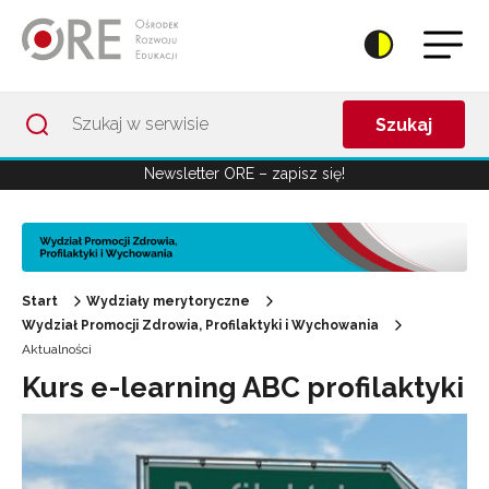
Przejdź do Nawigacji
Przejdź do stopki
Przejdź do treści artykułu
Szukaj
Newsletter ORE – zapisz się!
Start
Wydziały merytoryczne
Wydział Promocji Zdrowia, Profilaktyki i Wychowania
Aktualności
Kurs e-learning ABC profilaktyki