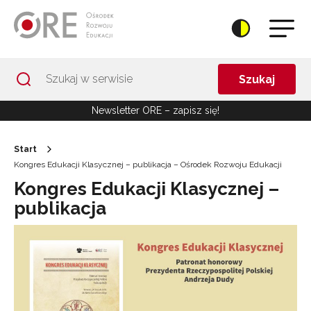
Przejdź do Nawigacji
Przejdź do stopki
Przejdź do treści artykułu
Szukaj
Newsletter ORE – zapisz się!
Start
Kongres Edukacji Klasycznej – publikacja – Ośrodek Rozwoju Edukacji
Kongres Edukacji Klasycznej –
publikacja