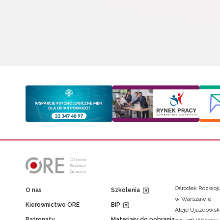
Ośrodek Rozwoju
O nas
Szkolenia
w Warszawie
Kierownictwo ORE
BIP
Aleje Ujazdowsk
Patronaty
Materiały do pobrania