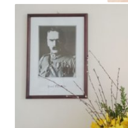
N
Zap
o s
Adr