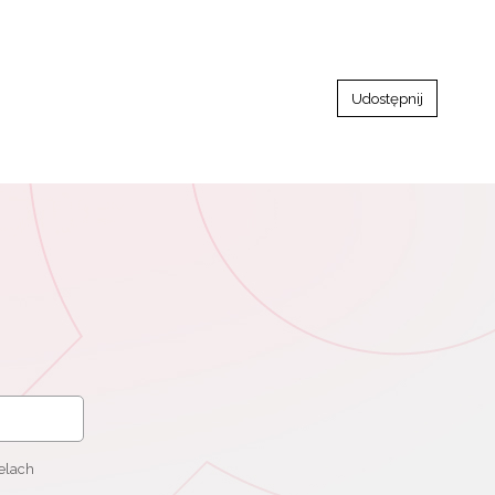
Udostępnij
elach