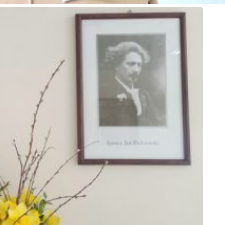
ewsletter ORE
isz się i bądź na bieżąco z najnowszymi informacjami
zkoleniach i programach.
es e-mail: