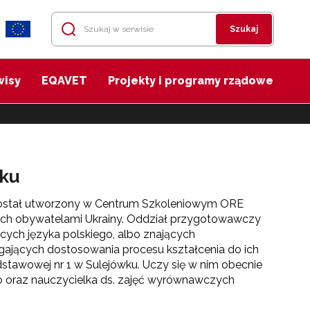
Szukaj
wisy
EQAVET
Projekty i programy rządowe
wku
 został utworzony w Centrum Szkoleniowym ORE
ych obywatelami Ukrainy. Oddział przygotowawczy
ych języka polskiego, albo znających
gających dostosowania procesu kształcenia do ich
stawowej nr 1 w Sulejówku. Uczy się w nim obecnie
ego oraz nauczycielka ds. zajęć wyrównawczych