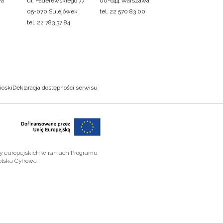
wa
ul. Paderewskiego 77
00-644 Warszawa
05-070 Sulejówek
tel. 22 570 83 00
tel. 22 783 37 84
ioski
Deklaracja dostępności serwisu
zy europejskich w ramach Programu
olska Cyfrowa