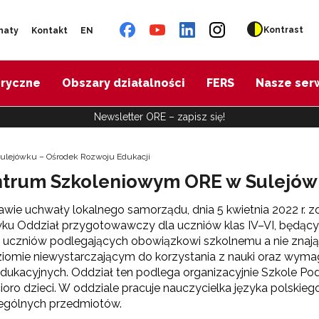
Kontrast
naty
Kontakt
EN
oryczne
Obszary działalności
FERS
Nasze ser
Newsletter ORE – zapisz się!
lejówku – Ośrodek Rozwoju Edukacji
ntrum Szkoleniowym ORE w Sulejó
wie uchwały lokalnego samorządu, dnia 5 kwietnia 2022 r.
wku Oddział przygotowawczy dla uczniów klas IV–VI, będąc
 uczniów podlegających obowiązkowi szkolnemu a nie znając
iomie niewystarczającym do korzystania z nauki oraz wyma
dukacyjnych. Oddział ten podlega organizacyjnie Szkole Pod
ioro dzieci. W oddziale pracuje nauczycielka języka polski
ególnych przedmiotów.