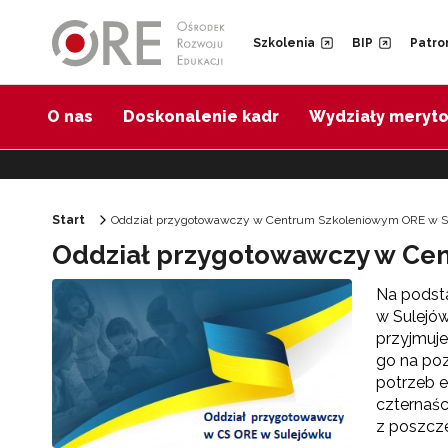
Przejdź do Nawigacji
Przejdź do stopki
Przejdź do treści artykułu
Szkolenia
BIP
Patro
O nas
Doskonalenie kadr
Wydziały meryt
Start
Oddział przygotowawczy w Centrum Szkoleniowym ORE w Su
Oddział przygotowawczy w Ce
Na podsta
w Sulejó
przyjmuje
go na poz
potrzeb e
czternaśc
z poszcz