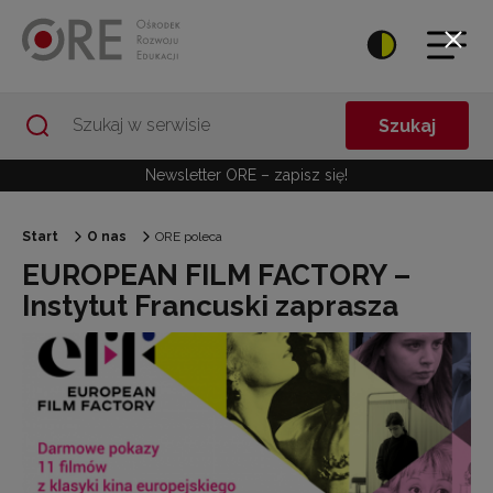
Przejdź do Nawigacji
Przejdź do stopki
Przejdź do treści artykułu
Szukaj
Newsletter ORE – zapisz się!
Start
O nas
ORE poleca
EUROPEAN FILM FACTORY –
Instytut Francuski zaprasza