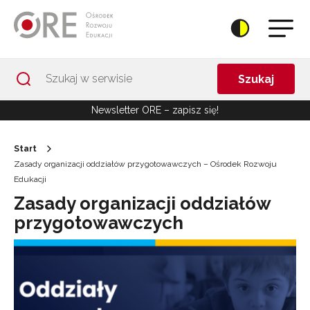
Przejdź do Nawigacji
Przejdź do stopki
Przejdź do treści artykułu
Szukaj
Newsletter ORE – zapisz się!
Start
Zasady organizacji oddziałów przygotowawczych – Ośrodek Rozwoju
Edukacji
Zasady organizacji oddziałów
przygotowawczych