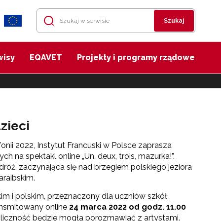
Szukaj
wisy
EQAVET
Projekty i programy rządowe
zieci
nii 2022, Instytut Francuski w Polsce zaprasza
 na spektakl online „Un, deux, trois, mazurka!”.
róż, zaczynająca się nad brzegiem polskiego jeziora
raibskim.
kim i polskim, przeznaczony dla uczniów szkół
nsmitowany online
24 marca 2022 od godz. 11.00
bliczność będzie mogła porozmawiać z artystami.