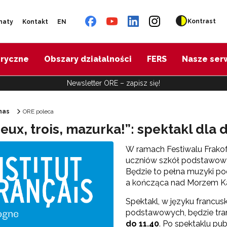
Kontrast
naty
Kontakt
EN
oryczne
Obszary działalności
FERS
Nasze ser
Newsletter ORE – zapisz się!
nas
ORE poleca
eux, trois, mazurka!”: spektakl dla d
Ośrodek Rozwoju Edukacji"
W ramach Festiwalu Frakofo
uczniów szkół podstawowych
Będzie to pełna muzyki pod
a kończąca nad Morzem Ka
Spektakl, w języku francus
podstawowych, będzie tra
do 11.40
. Po spektaklu pu