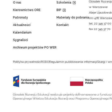
Ośrodek Rozwoju
O nas
Szkolenia
w Warszawie
Kierownictwo ORE
BIP
Aleje Ujazdowsk
Patronaty
Materiały do pobrania
00-478 Warsza
tel. 22 345 37 00
Aktualności
Kontakt
fax 22 345 37 70
Kalendarium
Sygnaliści
Archiwum projektów PO WER
Polityka prywatności
RODO
Regulamin publikowania informacji
Skargi i wn
Ośrodek Rozwoju Edukacji realizuje projekty dofinansowane z fundus
Operacyjnego Wiedza Edukacja Rozwój oraz Programu Operacyjnego P