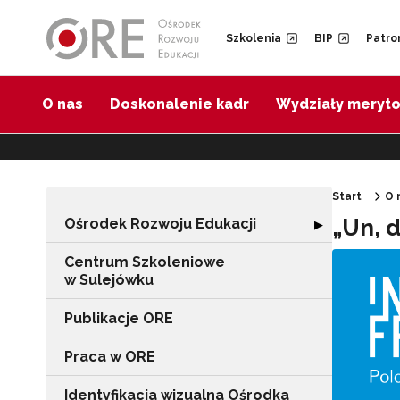
Przejdź do Nawigacji
Przejdź do stopki
Przejdź do treści artykułu
Szkolenia
BIP
Patro
O nas
Doskonalenie kadr
Wydziały meryt
Start
O 
„Un, d
Ośrodek Rozwoju Edukacji
Rozwiń sekcję "
▶
Centrum Szkoleniowe
w Sulejówku
Publikacje ORE
Praca w ORE
Identyfikacja wizualna Ośrodka