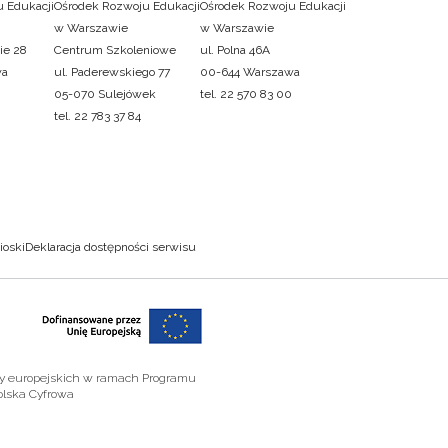
 Edukacji
Ośrodek Rozwoju Edukacji
Ośrodek Rozwoju Edukacji
w Warszawie
w Warszawie
ie 28
Centrum Szkoleniowe
ul. Polna 46A
wa
ul. Paderewskiego 77
00-644 Warszawa
05-070 Sulejówek
tel. 22 570 83 00
tel. 22 783 37 84
ioski
Deklaracja dostępności serwisu
zy europejskich w ramach Programu
olska Cyfrowa