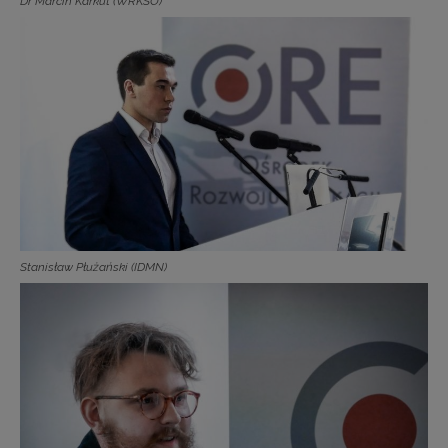
Dr Marcin Karkut (WRKSO)
Stanisław Płużański (IDMN)