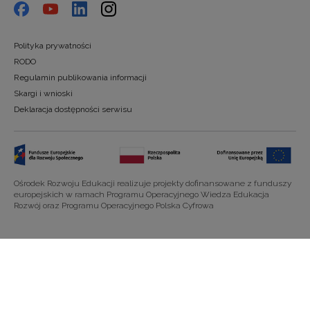
Polityka prywatności
RODO
Regulamin publikowania informacji
Skargi i wnioski
Deklaracja dostępności serwisu
Ośrodek Rozwoju Edukacji realizuje projekty dofinansowane z funduszy
europejskich w ramach Programu Operacyjnego Wiedza Edukacja
Rozwój oraz Programu Operacyjnego Polska Cyfrowa