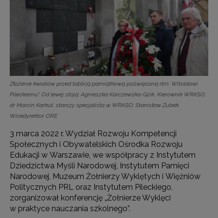
Złożenie kwiatów przed tablicą pamiątkową poświęconą rtm. Witoldowi
Pileckiemu". Od lewej stoją: Agnieszka Karczewska-Gzik, Kierownik WRKSO;
dr Marcin Karkut, starszy specjalista w WRKSO; Stanisław Zubek,
Wicedyrektor ORE
3 marca 2022 r. Wydział Rozwoju Kompetencji
Społecznych i Obywatelskich Ośrodka Rozwoju
Edukacji w Warszawie, we współpracy z Instytutem
Dziedzictwa Myśli Narodowej, Instytutem Pamięci
Narodowej, Muzeum Żołnierzy Wyklętych i Więźniów
Politycznych PRL oraz Instytutem Pileckiego,
zorganizował konferencję „Żołnierze Wyklęci
w praktyce nauczania szkolnego”.