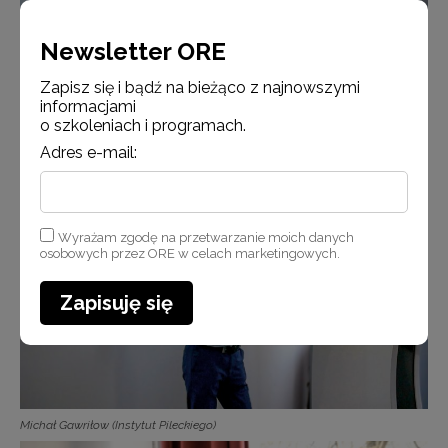
Newsletter ORE
Zapisz się i bądź na bieżąco z najnowszymi
informacjami
o szkoleniach i programach.
Adres e-mail:
Michał Gniadek-Zieliński (Uniwersytet Warszawski/ORE)
Wyrażam zgodę na przetwarzanie moich danych
osobowych przez ORE w celach marketingowych.
Zapisuję się
Michał Gawriłow (Instytut Pileckiego)