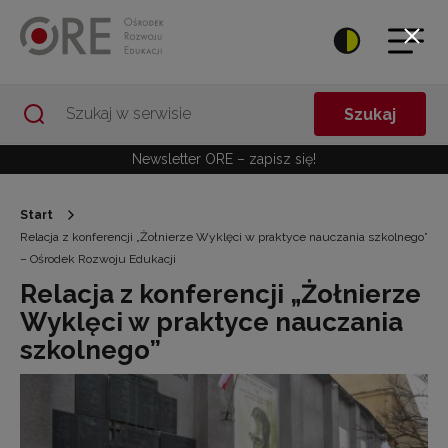
Przejdź do Nawigacji
Przejdź do stopki
Przejdź do treści artykułu
Szukaj
Newsletter ORE – zapisz się!
Start
Relacja z konferencji „Żołnierze Wyklęci w praktyce nauczania szkolnego”
– Ośrodek Rozwoju Edukacji
Relacja z konferencji „Żołnierze
Wyklęci w praktyce nauczania
szkolnego”