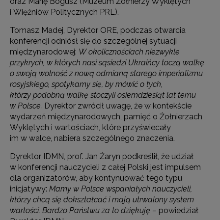
oraz Marię Bogusz (Muzeum Żołnierzy Wyklętych
i Więźniów Politycznych PRL).
Tomasz Madej, Dyrektor ORE, podczas otwarcia
konferencji odniósł się do szczególnej sytuacji
międzynarodowej:
W okolicznościach niezwykle
przykrych, w których nasi sąsiedzi Ukraińcy toczą walkę
o swoją wolność z nową odmianą starego imperializmu
rosyjskiego, spotykamy się, by mówić o tych,
którzy podobną walkę stoczyli osiemdziesiąt lat temu
w Polsce.
Dyrektor zwrócił uwagę, że w kontekście
wydarzeń międzynarodowych, pamięć o Żołnierzach
Wyklętych i wartościach, które przyświecały
im w walce, nabiera szczególnego znaczenia.
Dyrektor IDMN, prof. Jan Żaryn podkreślił, że udział
w konferencji nauczycieli z całej Polski jest impulsem
dla organizatorów, aby kontynuować tego typu
inicjatywy:
Mamy w Polsce wspaniałych nauczycieli,
którzy chcą się dokształcać i mają utrwalony system
wartości. Bardzo Państwu za to dziękuję –
powiedział