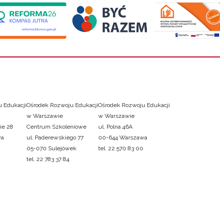
 Edukacji
Ośrodek Rozwoju Edukacji
Ośrodek Rozwoju Edukacji
w Warszawie
w Warszawie
ie 28
Centrum Szkoleniowe
ul. Polna 46A
wa
ul. Paderewskiego 77
00-644 Warszawa
05-070 Sulejówek
tel. 22 570 83 00
tel. 22 783 37 84