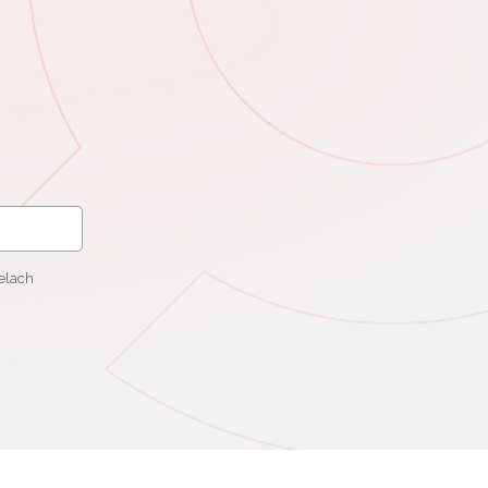
elach