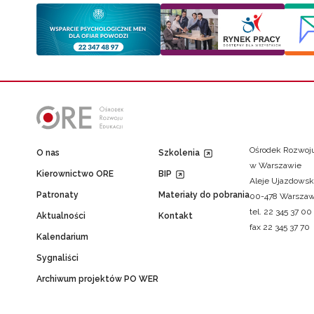
Ośrodek Rozwoju
O nas
Szkolenia
w Warszawie
Kierownictwo ORE
BIP
Aleje Ujazdowsk
Patronaty
Materiały do pobrania
00-478 Warsza
tel. 22 345 37 00
Aktualności
Kontakt
fax 22 345 37 70
Kalendarium
Sygnaliści
Archiwum projektów PO WER