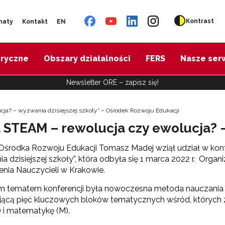
Kontrast
naty
Kontakt
EN
oryczne
Obszary działalności
FERS
Nasze ser
Newsletter ORE – zapisz się!
ucja? – wyzwania dzisiejszej szkoły” – Ośrodek Rozwoju Edukacji
a STEAM – rewolucja czy ewolucja? –
Ośrodka Rozwoju Edukacji Tomasz Madej wziął udział w konf
a dzisiejszej szkoły”, która odbyła się 1 marca 2022 r. Org
nia Nauczycieli w Krakowie.
 tematem konferencji była nowoczesna metoda nauczania S
jącą pięć kluczowych bloków tematycznych wśród, których znajd
) i matematykę (M).