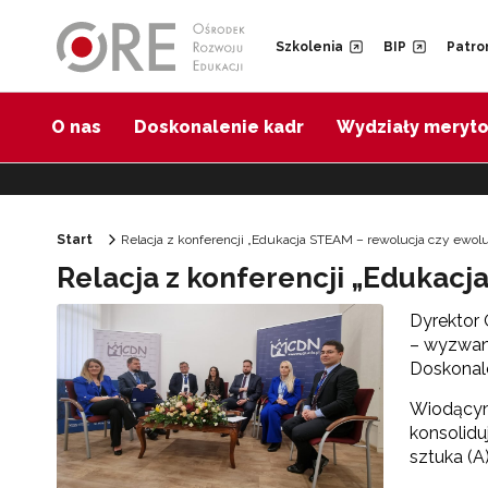
Przejdź do Nawigacji
Przejdź do stopki
Przejdź do treści artykułu
Szkolenia
BIP
Patro
O nas
Doskonalenie kadr
Wydziały meryt
Start
Relacja z konferencji „Edukacja STEAM – rewolucja czy ewol
Relacja z konferencji „Edukacj
Dyrektor 
– wyzwani
Doskonale
Wiodącym
konsolidu
sztuka (A