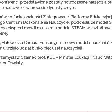
onferencji przedstawione zostały nowoczesne narzędzia or
ce nauczycieli w procesie dydaktycznym.
ił o funkcjonalności Zintegrowanej Platformy Edukacyjnej 
o Centrum Doskonalenia Nauczycieli podkreślił, że model 
go eksperci mówili m.in. o roli modelu STEAM w kształtowan
lnej.
 „Małopolska Chmura Edukacyjna – nowy model nauczania”, kt
u wzięło udział blisko pięciuset nauczycieli.
rzemysław Czarnek, prof. KUL – Minister Edukacji i Nauki, 
tor Oświaty.