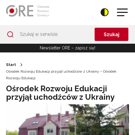
Przejdź do Nawigacji
Przejdź do stopki
Przejdź do treści artykułu
Szukaj
Newsletter ORE – zapisz się!
Start
Ośrodek Rozwoju Edukacji przyjął uchodźców z Ukrainy – Ośrodek
Rozwoju Edukacji
Ośrodek Rozwoju Edukacji
przyjął uchodźców z Ukrainy