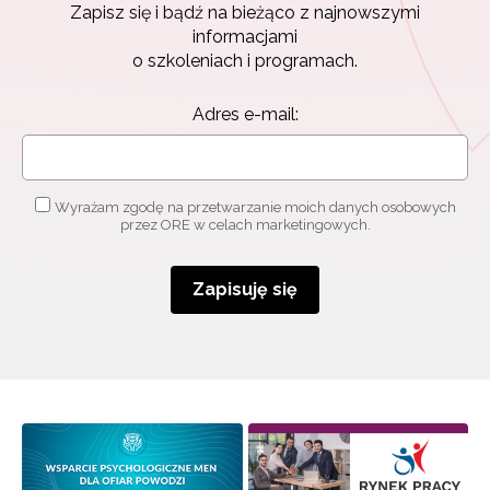
Zapisz się i bądź na bieżąco z najnowszymi
Zapisz się i bądź na bieżąco z najnowszymi
informacjami
informacjami
o szkoleniach i programach.
o szkoleniach i programach.
Adres e-mail:
Adres e-mail:
Wyrażam zgodę na przetwarzanie moich danych
osobowych przez ORE w celach marketingowych.
Wyrażam zgodę na przetwarzanie moich danych osobowych
przez ORE w celach marketingowych.
Zapisuję się
Zapisuję się