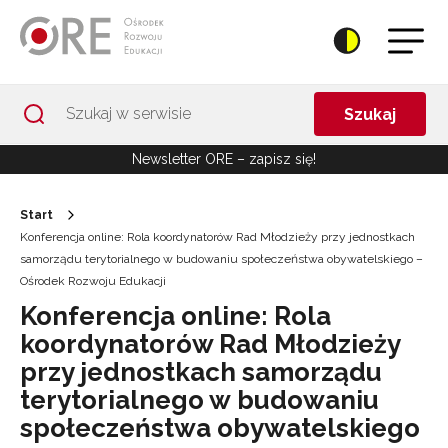
Przejdź do Nawigacji
Przejdź do stopki
Przejdź do treści artykułu
Szukaj
Newsletter ORE – zapisz się!
Start
Konferencja online: Rola koordynatorów Rad Młodzieży przy jednostkach
samorządu terytorialnego w budowaniu społeczeństwa obywatelskiego –
Ośrodek Rozwoju Edukacji
Konferencja online: Rola
koordynatorów Rad Młodzieży
przy jednostkach samorządu
terytorialnego w budowaniu
społeczeństwa obywatelskiego