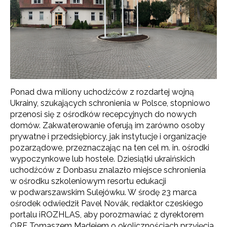
Ponad dwa miliony uchodźców z rozdartej wojną
Ukrainy, szukających schronienia w Polsce, stopniowo
przenosi się z ośrodków recepcyjnych do nowych
domów. Zakwaterowanie oferują im zarówno osoby
prywatne i przedsiębiorcy, jak instytucje i organizacje
pozarządowe, przeznaczając na ten cel m. in. ośrodki
wypoczynkowe lub hostele. Dziesiątki ukraińskich
uchodźców z Donbasu znalazło miejsce schronienia
w ośrodku szkoleniowym resortu edukacji
w podwarszawskim Sulejówku. W środę 23 marca
ośrodek odwiedził Pavel Novák, redaktor czeskiego
portalu iROZHLAS, aby porozmawiać z dyrektorem
ORE Tomaszem Madejem o okolicznościach przyjęcia