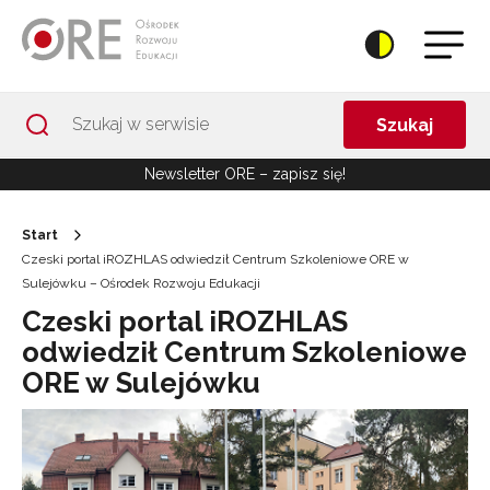
Przejdź do Nawigacji
Przejdź do stopki
Przejdź do treści artykułu
Szukaj
Newsletter ORE – zapisz się!
Start
Czeski portal iROZHLAS odwiedził Centrum Szkoleniowe ORE w
Sulejówku – Ośrodek Rozwoju Edukacji
Czeski portal iROZHLAS
odwiedził Centrum Szkoleniowe
ORE w Sulejówku