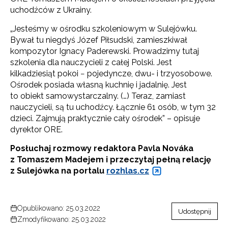
uchodźców z Ukrainy.
„Jesteśmy w ośrodku szkoleniowym w Sulejówku.
Bywał tu niegdyś Józef Piłsudski, zamieszkiwał
kompozytor Ignacy Paderewski. Prowadzimy tutaj
szkolenia dla nauczycieli z całej Polski. Jest
kilkadziesiąt pokoi − pojedyncze, dwu- i trzyosobowe.
Ośrodek posiada własną kuchnię i jadalnię. Jest
to obiekt samowystarczalny. (…) Teraz, zamiast
nauczycieli, są tu uchodźcy. Łącznie 61 osób, w tym 32
dzieci. Zajmują praktycznie cały ośrodek” – opisuje
dyrektor ORE.
Posłuchaj rozmowy redaktora Pavla Nováka
z Tomaszem Madejem i przeczytaj pełną relację
z Sulejówka na portalu
rozhlas.cz
Opublikowano: 25.03.2022
Udostępnij
Zmodyfikowano: 25.03.2022