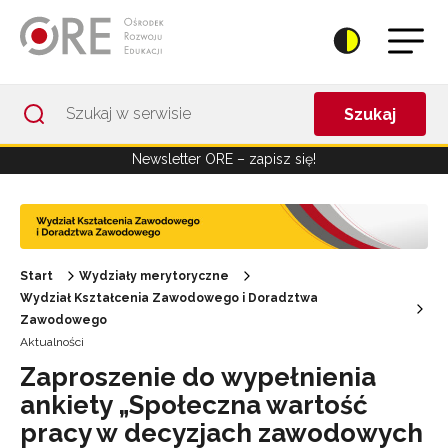
Przejdź do Nawigacji
Przejdź do stopki
Przejdź do treści artykułu
Szukaj
Newsletter ORE – zapisz się!
Start
Wydziały merytoryczne
Wydział Kształcenia Zawodowego i Doradztwa
Zawodowego
Aktualności
Zaproszenie do wypełnienia
ankiety „Społeczna wartość
pracy w decyzjach zawodowych