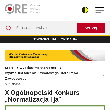
Przejdź do Nawigacji
Przejdź do stopki
Przejdź do treści artykułu
Szukaj
Newsletter ORE – zapisz się!
Start
Wydziały merytoryczne
Wydział Kształcenia Zawodowego i Doradztwa
Zawodowego
Aktualności
X Ogólnopolski Konkurs
„Normalizacja i ja”