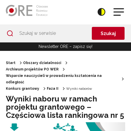
Przejdź do Nawigacji
Przejdź do stopki
Przejdź do treści artykułu
Szukaj
Newsletter ORE – zapisz się!
Start
Obszary działalności
Archiwum projektów PO WER
Wsparcie nauczycieli w prowadzeniu kształcenia na
odległość
Konkurs grantowy
Faza II
Wyniki naborów
Wyniki naboru w ramach
projektu grantowego –
Częściowa lista rankingowa nr 5