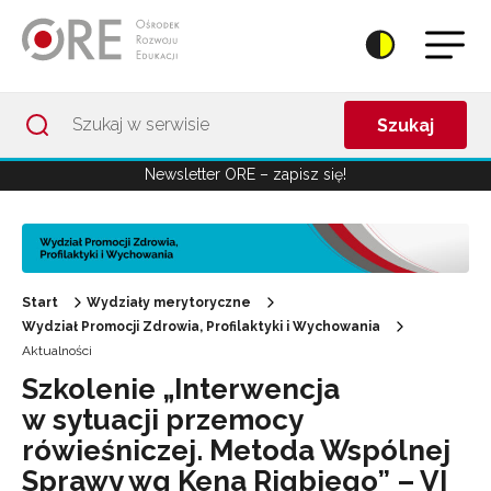
Przejdź do Nawigacji
Przejdź do stopki
Przejdź do treści artykułu
Szukaj
Newsletter ORE – zapisz się!
Start
Wydziały merytoryczne
Wydział Promocji Zdrowia, Profilaktyki i Wychowania
Aktualności
Szkolenie „Interwencja
w sytuacji przemocy
rówieśniczej. Metoda Wspólnej
Sprawy wg Kena Rigbiego” – VI