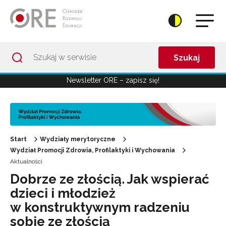
Przejdź do Nawigacji
Przejdź do stopki
Przejdź do treści artykułu
Szukaj
Newsletter ORE – zapisz się!
Start
Wydziały merytoryczne
Wydział Promocji Zdrowia, Profilaktyki i Wychowania
Aktualności
Dobrze ze złością. Jak wspierać
dzieci i młodzież
w konstruktywnym radzeniu
sobie ze złością