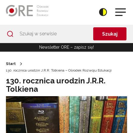
Przejdź do Nawigacji
Przejdź do stopki
Przejdź do treści artykułu
Szukaj
Newsletter ORE – zapisz się!
Start
130. rocznica urodzin J.R.R. Tolkiena – Ośrodek Rozwoju Edukacji
130. rocznica urodzin J.R.R.
Tolkiena