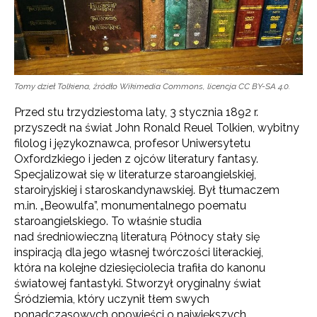
Tomy dzieł Tolkiena, źródło Wikimedia Commons, licencja CC BY-SA 4.0.
Przed stu trzydziestoma laty, 3 stycznia 1892 r.
przyszedł na świat John Ronald Reuel Tolkien, wybitny
filolog i językoznawca, profesor Uniwersytetu
Oxfordzkiego i jeden z ojców literatury fantasy.
Specjalizował się w literaturze staroangielskiej,
staroiryjskiej i staroskandynawskiej. Był tłumaczem
m.in. „Beowulfa”, monumentalnego poematu
staroangielskiego. To właśnie studia
nad średniowieczną literaturą Północy stały się
inspiracją dla jego własnej twórczości literackiej,
która na kolejne dziesięciolecia trafiła do kanonu
światowej fantastyki. Stworzył oryginalny świat
Śródziemia, który uczynił tłem swych
ponadczasowych opowieści o największych