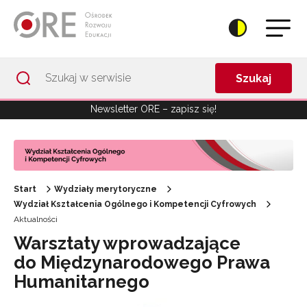
Przejdź do Nawigacji
Przejdź do stopki
Przejdź do treści artykułu
Szukaj
Newsletter ORE – zapisz się!
Start
Wydziały merytoryczne
Wydział Kształcenia Ogólnego i Kompetencji Cyfrowych
Aktualności
Warsztaty wprowadzające
do Międzynarodowego Prawa
Humanitarnego