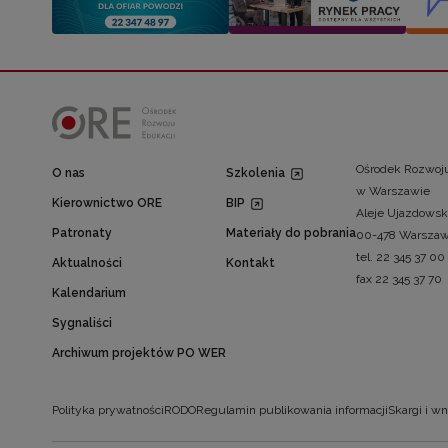
Ośrodek Rozwoju
O nas
Szkolenia
w Warszawie
Kierownictwo ORE
BIP
Aleje Ujazdowsk
Patronaty
Materiały do pobrania
00-478 Warsza
tel. 22 345 37 00
Aktualności
Kontakt
fax 22 345 37 70
Kalendarium
Sygnaliści
Archiwum projektów PO WER
Polityka prywatności
RODO
Regulamin publikowania informacji
Skargi i wn