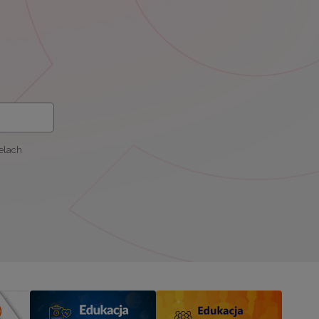
elach