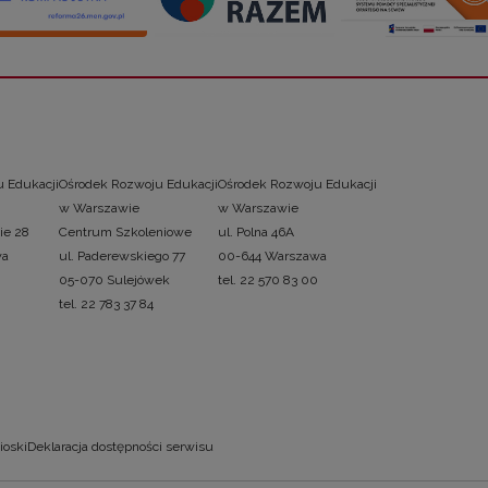
 Edukacji
Ośrodek Rozwoju Edukacji
Ośrodek Rozwoju Edukacji
w Warszawie
w Warszawie
ie 28
Centrum Szkoleniowe
ul. Polna 46A
wa
ul. Paderewskiego 77
00-644 Warszawa
05-070 Sulejówek
tel. 22 570 83 00
tel. 22 783 37 84
ioski
Deklaracja dostępności serwisu