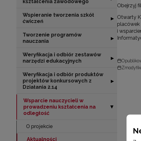
kształcenia zawodowego
Obejrzyj fi
Wspieranie tworzenia szkół
Otwarty K
Rozwiń sekcję "
▶
ćwiczeń
placówek 
i wsparcie
Tworzenie programów
Informaty
Rozwiń sekcję 
▶
nauczania
Weryfikacja i odbiór zestawów
Rozwiń sekcję "
▶
narzędzi edukacyjnych
Opublikow
Zmodyfiko
Weryfikacja i odbiór produktów
projektów konkursowych z
Rozwiń sekcję "
▶
Działania 2.14
Wsparcie nauczycieli w
prowadzeniu kształcenia na
Zwiń sekcję "Ws
▶
odległość
O projekcie
N
Aktualności