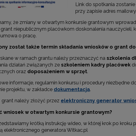
Link do spotkania zostani
przy zapisie adres mailowy
Partnerstwo na rzecz kształcenia zawodowego"
amy, że zmiany w otwartym konkursie grantowym wprowadzon
 grant niepublicznym placówkom doskonalenia nauczycieli, k
"Przywództwo"
 umowa o pracę.
"Pilotażowe wdrożenie modelu SCWEW"
ny został także termin składania wniosków o grant do 3
yskane w ramach grantu należy przeznaczyć na
szkolenia d
ania działań związanych ze
szkoleniem kadry placówek
d
zkolenia i doradztwo dla kadr edukacji włączającej"
cznych oraz
doposażeniem w sprzęt
.
we informacje, regulamin konkursu i procedury niezbędne 
Szkolenia i doradztwo dla kadr poradnictwa psychologiczno-pedagogiczne
nie projektu, w zakładce
dokumentacja
.
 grant należy złożyć przez
elektroniczny generator wnio
yć wniosek w otwartym konkursie grantowym?
worzenie e-materiałów dydaktycznych do kształcenia ogólnego – Etap I, II i 
rzedstawiamy krótką instrukcję wideo, w której krok po krok
 elektronicznego generatora Witkac.pl
"Tworzenie e-zasobów do kształcenia zawodowego"