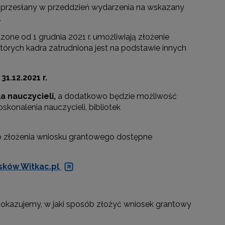
e przesłany w przeddzień wydarzenia na wskazany
.
e od 1 grudnia 2021 r. umożliwiają złożenie
tórych kadra zatrudniona jest na podstawie innych
1.12.2021 r.
la nauczycieli,
a dodatkowo będzie możliwość
oskonalenia nauczycieli, bibliotek
do złożenia wniosku grantowego dostępne
go"
sków Witkac.pl
III"
u pokazujemy, w jaki sposób złożyć wniosek grantowy