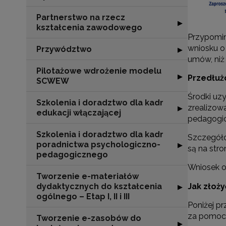
Partnerstwo na rzecz
Rozwiń sekcję "
▶
kształcenia zawodowego
Przypomin
wniosku o
Przywództwo
Rozwiń sekcję 
▶
umów, niż
Pilotażowe wdrożenie modelu
Rozwiń sekcję 
▶
Przedłużo
SCWEW
Środki uz
Szkolenia i doradztwo dla kadr
zrealizow
Rozwiń sekcję "S
▶
edukacji włączającej
pedagogi
Szkolenia i doradztwo dla kadr
Szczegóło
poradnictwa psychologiczno-
Rozwiń sekcję "
▶
są na stro
pedagogicznego
Wniosek o
Tworzenie e-materiałów
Jak złoż
dydaktycznych do kształcenia
Rozwiń sekcję "T
▶
ogólnego – Etap I, II i III
Poniżej p
za pomocą
Tworzenie e-zasobów do
Rozwiń sekcję 
▶