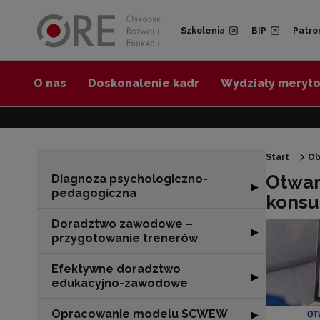
Przejdź do Nawigacji
Przejdź do stopki
Przejdź do treści artykułu
Szkolenia
BIP
Patro
O nas
Doskonalenie kadr
Wydziały meryt
Start
Ob
Otwar
Diagnoza psychologiczno-
Rozwiń sekcję 
▶
pedagogiczna
konsu
Doradztwo zawodowe –
Rozwiń sekcję 
▶
przygotowanie trenerów
Efektywne doradztwo
Rozwiń sekcję 
▶
edukacyjno-zawodowe
Opracowanie modelu SCWEW
Rozwiń sekcję
▶