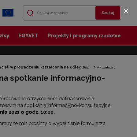
Szukaj
wisy
EQAVET
Projekty i programy rządowe
cieli w prowadzeniu kształcenia na odległość
Aktualności
na spotkanie informacyjno-
teresowane otrzymaniem dofinansowania
towym na spotkanie informacyjno-konsultacyjne,
nia 2021 o godz. 10:00.
brany termin prosimy o wypełnienie formularza