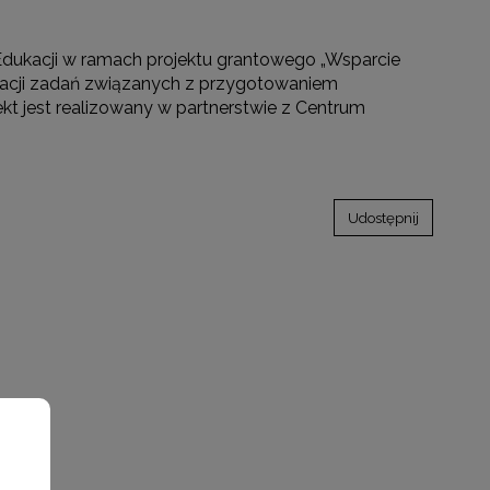
dukacji w ramach projektu grantowego „Wsparcie
izacji zadań związanych z przygotowaniem
ekt jest realizowany w partnerstwie z Centrum
Udostępnij