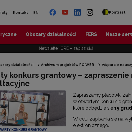
Kontrast
naty
Kontakt
EN
oryczne
Obszary działalności
FERS
Nasze ser
Newsletter ORE – zapisz się!
szary działalności
Archiwum projektów PO WER
Wsparcie nauczy
ty konkurs grantowy – zapraszenie 
"Diagnoza psychologiczno-pedagogiczna"
ltacyjne
Zapraszamy placówki zain
"Doradztwo zawodowe – przygotowanie trenerów"
w otwartym konkursie gran
które odbędzie się
15 grud
"Efektywne doradztwo edukacyjno-zawodowe"
W celu zapisania się na wy
elektronicznego.
 "Opracowanie modelu SCWEW"