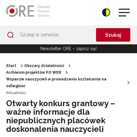
Przejdź do Nawigacji
Przejdź do stopki
Przejdź do treści artykułu
Szukaj
Newsletter ORE – zapisz się!
Start
Obszary działalności
Archiwum projektów PO WER
Wsparcie nauczycieli w prowadzeniu kształcenia na
odległość
Aktualności
Otwarty konkurs grantowy –
ważne informacje dla
niepublicznych placówek
doskonalenia nauczycieli