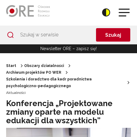
Przejdź do Nawigacji
Przejdź do stopki
Przejdź do treści artykułu
Szukaj
Newsletter ORE – zapisz się!
Start
Obszary działalności
Archiwum projektów PO WER
Szkolenia i doradztwo dla kadr poradnictwa
psychologiczno-pedagogicznego
Aktualności
Konferencja „Projektowane
zmiany oparte na modelu
edukacji dla wszystkich”