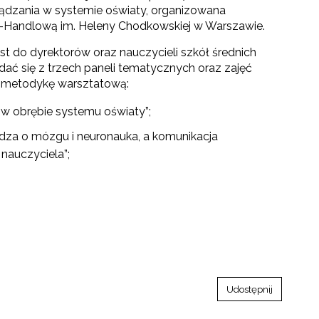
ądzania w systemie oświaty, organizowana
o-Handlową im. Heleny Chodkowskiej w Warszawie.
t do dyrektorów oraz nauczycieli szkół średnich
adać się z trzech paneli tematycznych oraz zajęć
o metodykę warsztatową:
e w obrębie systemu oświaty”;
edza o mózgu i neuronauka, a komunikacja
 nauczyciela”;
Udostępnij