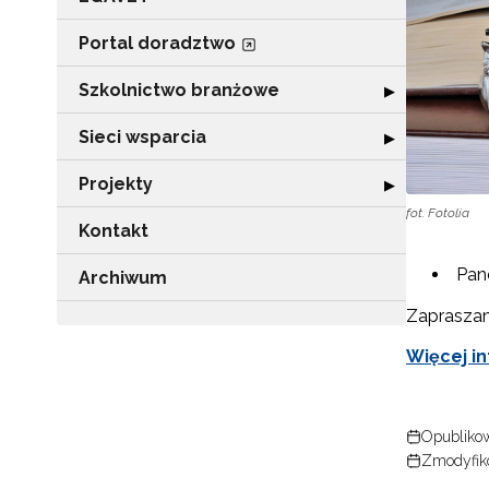
Portal doradztwo
Szkolnictwo branżowe
Rozwiń sekcję 
▶
Sieci wsparcia
Rozwiń sekcję "
▶
Projekty
Rozwiń sekcję "P
▶
fot. Fotolia
Kontakt
Pane
Archiwum
Zapraszam
Więcej in
Opublikow
Zmodyfiko