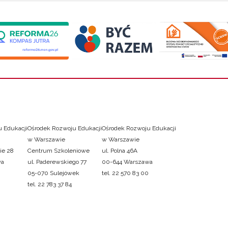
 Edukacji
Ośrodek Rozwoju Edukacji
Ośrodek Rozwoju Edukacji
w Warszawie
w Warszawie
ie 28
Centrum Szkoleniowe
ul. Polna 46A
wa
ul. Paderewskiego 77
00-644 Warszawa
05-070 Sulejówek
tel. 22 570 83 00
tel. 22 783 37 84