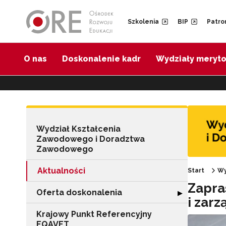
Przejdź do Nawigacji
Przejdź do stopki
Przejdź do treści artykułu
Szkolenia
BIP
Patro
O nas
Doskonalenie kadr
Wydziały meryt
Wydział Kształcenia
Zawodowego i Doradztwa
Zawodowego
Aktualności
Start
Wy
Zapra
Oferta doskonalenia
Rozwiń sekcję "
▶
i zar
Krajowy Punkt Referencyjny
EQAVET