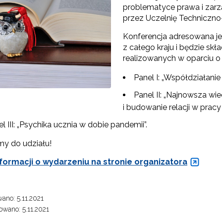
problematyce prawa i zarz
przez Uczelnię Techniczn
Konferencja adresowana jes
"Szkolnictwo branżowe"
z całego kraju i będzie skł
realizowanych w oparciu 
Sieci wsparcia"
Panel I: „Współdziałani
rojekty"
Panel II: „Najnowsza wi
i budowanie relacji w pracy
l III: „Psychika ucznia w dobie pandemii”.
y do udziału!
formacji o wydarzeniu na stronie organizatora
ano: 5.11.2021
wano: 5.11.2021