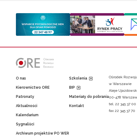
Ośrodek Rozwoju
O nas
Szkolenia
w Warszawie
Kierownictwo ORE
BIP
Aleje Ujazdowsk
Patronaty
Materiały do pobrania
00-478 Warsza
tel. 22 345 37 00
Aktualności
Kontakt
fax 22 345 37 70
Kalendarium
Sygnaliści
Archiwum projektów PO WER