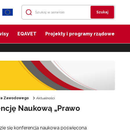
Szukaj
wisy
EQAVET
Projekty i programy rządowe
twa Zawodowego
Aktualności
rencję Naukową „Prawo
zie się konferencja naukowa poświęcona