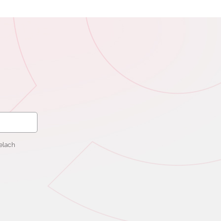
elach