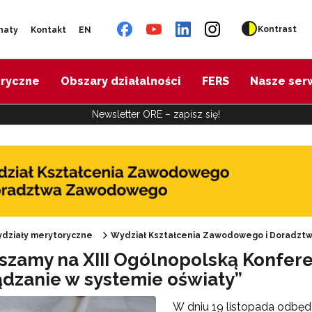
Kontrast
naty
Kontakt
EN
oryczne
Obszary działalności
FERS
Nasze ser
Newsletter ORE – zapisz się!
działy merytoryczne
Wydział Kształcenia Zawodowego i Doradz
szamy na XIII Ogólnopolską Konfe
Oferta doskonalenia"
ządzanie w systemie oświaty”
W dniu 19 listopada odbęd