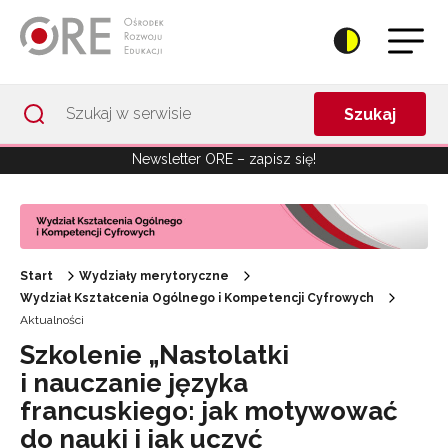
Przejdź do Nawigacji
Przejdź do stopki
Przejdź do treści artykułu
Szukaj
Newsletter ORE – zapisz się!
Start
Wydziały merytoryczne
Wydział Kształcenia Ogólnego i Kompetencji Cyfrowych
Aktualności
Szkolenie „Nastolatki
i nauczanie języka
francuskiego: jak motywować
do nauki i jak uczyć