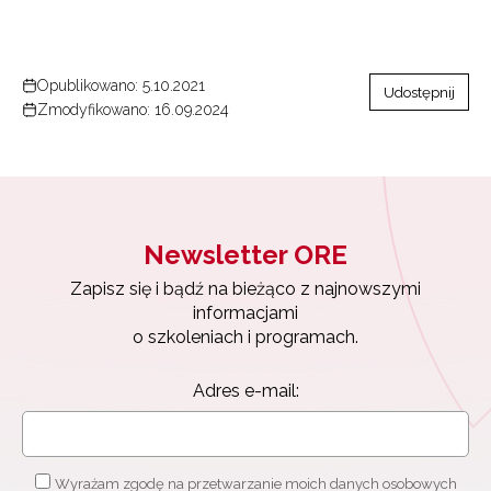
Opublikowano: 5.10.2021
Udostępnij
Zmodyfikowano: 16.09.2024
Newsletter ORE
Zapisz się i bądź na bieżąco z najnowszymi
informacjami
o szkoleniach i programach.
Newsletter ORE
Adres e-mail:
Zapisz się i bądź na bieżąco z najnowszymi
informacjami
o szkoleniach i programach.
Adres e-mail:
Wyrażam zgodę na przetwarzanie moich danych osobowych