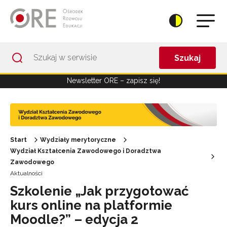
Przejdź do Nawigacji
Przejdź do stopki
Przejdź do treści artykułu
Szukaj
Newsletter ORE – zapisz się!
Start
Wydziały merytoryczne
Wydział Kształcenia Zawodowego i Doradztwa
Zawodowego
Aktualności
Szkolenie „Jak przygotować
kurs online na platformie
Moodle?” – edycja 2