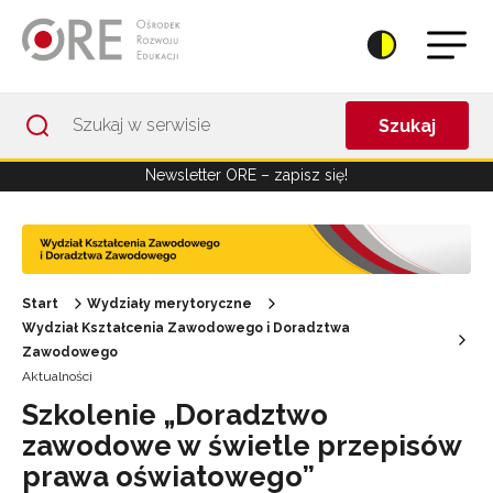
Przejdź do Nawigacji
Przejdź do stopki
Przejdź do treści artykułu
Szukaj
Newsletter ORE – zapisz się!
Start
Wydziały merytoryczne
Wydział Kształcenia Zawodowego i Doradztwa
Zawodowego
Aktualności
Szkolenie „Doradztwo
zawodowe w świetle przepisów
prawa oświatowego”