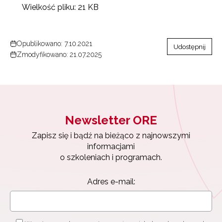
Wielkość pliku:
21 KB
Opublikowano: 7.10.2021
Udostępnij
Zmodyfikowano: 21.07.2025
Newsletter ORE
Zapisz się i bądź na bieżąco z najnowszymi
informacjami
o szkoleniach i programach.
Adres e-mail:
Newsletter ORE
Zapisz się i bądź na bieżąco z najnowszymi
informacjami
Wyrażam zgodę na przetwarzanie moich danych
o szkoleniach i programach.
osobowych przez ORE w celach marketingowych.
Adres e-mail:
Zapisuję się