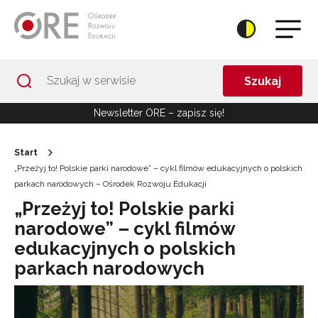
Przejdź do Nawigacji
Przejdź do stopki
Przejdź do treści artykułu
Szukaj
Newsletter ORE – zapisz się!
Start
„Przeżyj to! Polskie parki narodowe” – cykl filmów edukacyjnych o polskich
parkach narodowych – Ośrodek Rozwoju Edukacji
„Przeżyj to! Polskie parki
narodowe” – cykl filmów
edukacyjnych o polskich
parkach narodowych