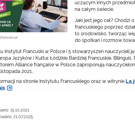
uczącym innych przedmio
rojekt Śląsk Opolski – Serce Polski"
na całym świecie.
Jaki jest jego cel? Chodzi
Edukacja obywatelska"
francuskiego poprzez działa
to środowisko, tworząc wię
tfrancais.pl
"Wychowanie fizyczne"
do spotkań i rozmów towarz
Zmiany w pisowni polskiej"
 Instytut Francuski w Polsce i 5 stowarzyszeń nauczycieli j
ropa Języków i Kultur, Łódzkie Bardziej Francuskie, Bilingui
atorem Alliance française w Polsce zaproponują nauczycie
"Przedmioty matematyczno-przyrodnicze"
listopada 2021.
ormacji na stronie Instytutu Francuskiego oraz w witrynie
La 
Szkolenie dla fizyków w CERN 2025"
ais
Szkolenie dla fizyków w CERN 2026"
ano: 15.10.2021
wano: 21.07.2025