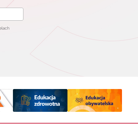
elach