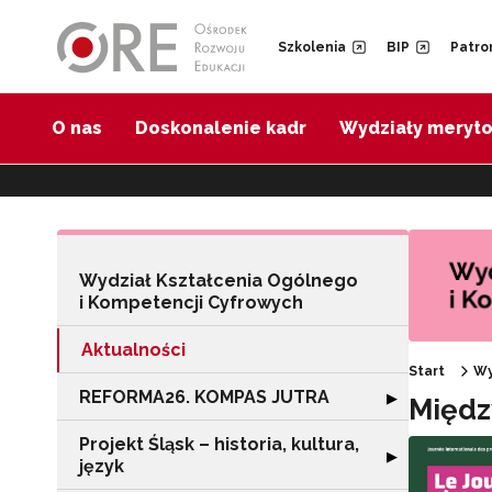
Przejdź do Nawigacji
Przejdź do stopki
Przejdź do treści artykułu
Szkolenia
BIP
Patro
O nas
Doskonalenie kadr
Wydziały meryt
Wydział Kształcenia Ogólnego
i Kompetencji Cyfrowych
Aktualności
Start
Wy
REFORMA26. KOMPAS JUTRA
Rozwiń sekcję
▶
Międz
Projekt Śląsk – historia, kultura,
Rozwiń sekcję "Pr
▶
język