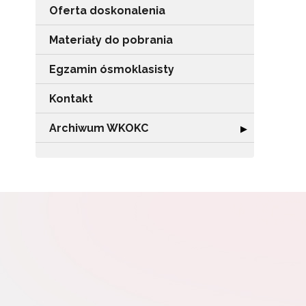
Oferta doskonalenia
Materiały do pobrania
Egzamin ósmoklasisty
N
Kontakt
Zap
o s
Archiwum WKOKC
Rozwiń sekcję
▶
Adr
W
cel