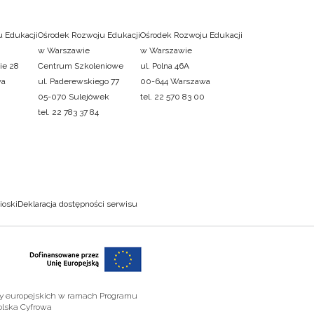
 Edukacji
Ośrodek Rozwoju Edukacji
Ośrodek Rozwoju Edukacji
w Warszawie
w Warszawie
ie 28
Centrum Szkoleniowe
ul. Polna 46A
wa
ul. Paderewskiego 77
00-644 Warszawa
05-070 Sulejówek
tel. 22 570 83 00
tel. 22 783 37 84
ioski
Deklaracja dostępności serwisu
zy europejskich w ramach Programu
olska Cyfrowa