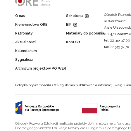
Ośrodek Rozwoju
O nas
Szkolenia
w Warszawie
Kierownictwo ORE
BIP
Aleje Ujazdowsk
Patronaty
Materiały do pobrania
00-478 Warsza
tel. 22 345 37 00
Aktualności
Kontakt
fax 22 345 37 70
Kalendarium
Sygnaliści
Archiwum projektów PO WER
Polityka prywatności
RODO
Regulamin publikowania informacji
Skargi i wn
Ośrodek Rozwoju Edukacji realizuje projekty dofinansowane z fundus
Operacyjnego Wiedza Edukacja Rozwój oraz Programu Operacyjnego P