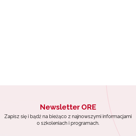
ewsletter ORE
isz się i bądź na bieżąco z najnowszymi informacjami
zkoleniach i programach.
 "Archiwum WKOKC"
es e-mail:
yrażam zgodę na przetwarzanie moich danych osobowych przez ORE w
ach marketingowych.
Newsletter ORE
Zapisuję się
Zapisz się i bądź na bieżąco z najnowszymi informacjami
o szkoleniach i programach.