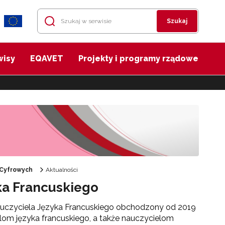
Szukaj
wisy
EQAVET
Projekty i programy rządowe
 Cyfrowych
Aktualności
ka Francuskiego
czyciela Języka Francuskiego obchodzony od 2019
lom języka francuskiego, a także nauczycielom