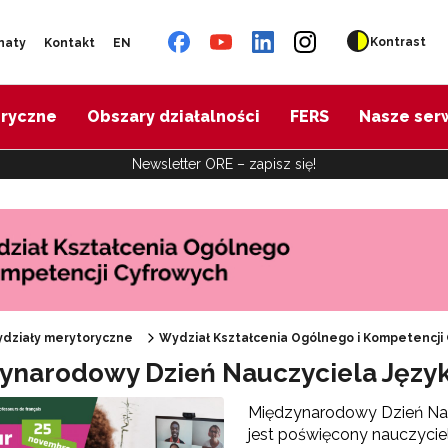
Kontrast
naty
Kontakt
EN
oryczne
Obszary działalności
FERS
Nasze ser
Newsletter ORE – zapisz się!
działy merytoryczne
Wydział Kształcenia Ogólnego i Kompetencji
 "REFORMA26. KOMPAS JUTRA"
ynarodowy Dzień Nauczyciela Języ
Międzynarodowy Dzień Nau
ojekt Śląsk – historia, kultura, język"
jest poświęcony nauczycie