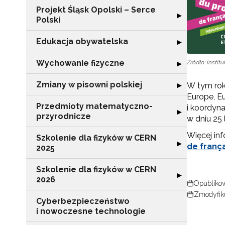
Projekt Śląsk Opolski – Serce
Rozwiń sekcję "P
▶
Polski
Edukacja obywatelska
Rozwiń sekcję "
▶
Wychowanie fizyczne
Źródło: institu
Rozwiń sekcję 
▶
Zmiany w pisowni polskiej
Rozwiń sekcję "
▶
W tym roku
Europe, Eu
Przedmioty matematyczno-
i koordyn
Rozwiń sekcję 
▶
przyrodnicze
w dniu 25 
Więcej inf
Szkolenie dla fizyków w CERN
Rozwiń sekcję "
▶
de franç
2025
Szkolenie dla fizyków w CERN
Rozwiń sekcję "
▶
2026
Opublikow
Zmodyfiko
Cyberbezpieczeństwo
i nowoczesne technologie