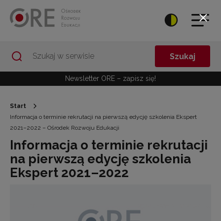
Przejdź do Nawigacji
Przejdź do stopki
Przejdź do treści artykułu
Szukaj
Newsletter ORE – zapisz się!
Start
Informacja o terminie rekrutacji na pierwszą edycję szkolenia Ekspert
2021–2022 – Ośrodek Rozwoju Edukacji
Informacja o terminie rekrutacji
na pierwszą edycję szkolenia
Ekspert 2021–2022