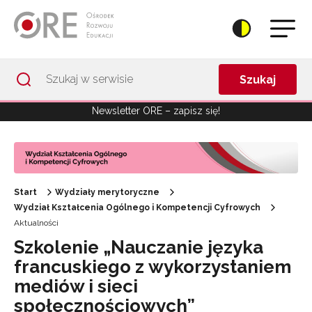
Przejdź do Nawigacji
Przejdź do stopki
Przejdź do treści artykułu
Szukaj
Newsletter ORE – zapisz się!
Start
Wydziały merytoryczne
Wydział Kształcenia Ogólnego i Kompetencji Cyfrowych
Aktualności
Szkolenie „Nauczanie języka
francuskiego z wykorzystaniem
mediów i sieci
społecznościowych”