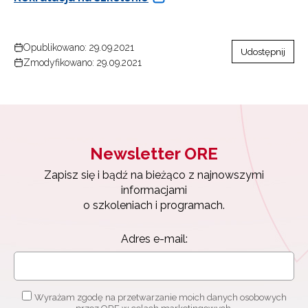
Opublikowano: 29.09.2021
Udostępnij
Zmodyfikowano: 29.09.2021
Newsletter ORE
Zapisz się i bądź na bieżąco z najnowszymi
informacjami
o szkoleniach i programach.
Newsletter ORE
Adres e-mail:
Zapisz się i bądź na bieżąco z najnowszymi
informacjami
o szkoleniach i programach.
Adres e-mail:
Wyrażam zgodę na przetwarzanie moich danych osobowych