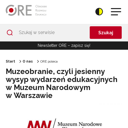
Przejdź do Nawigacji
Przejdź do stopki
Przejdź do treści artykułu
Szukaj
Newsletter ORE – zapisz się!
Start
O nas
ORE poleca
Muzeobranie, czyli jesienny
wysyp wydarzeń edukacyjnych
w Muzeum Narodowym
w Warszawie