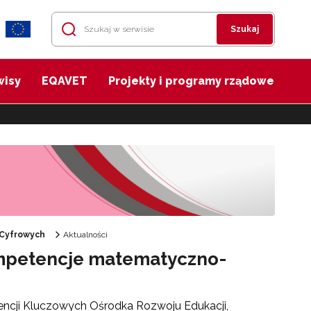
Szukaj
wisy
EQAVET
Projekty i programy rządowe
 Cyfrowych
Aktualności
ompetencje matematyczno-
cji Kluczowych Ośrodka Rozwoju Edukacji,