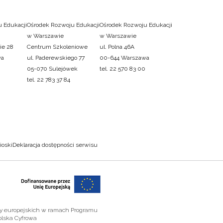
 Edukacji
Ośrodek Rozwoju Edukacji
Ośrodek Rozwoju Edukacji
w Warszawie
w Warszawie
ie 28
Centrum Szkoleniowe
ul. Polna 46A
wa
ul. Paderewskiego 77
00-644 Warszawa
05-070 Sulejówek
tel. 22 570 83 00
tel. 22 783 37 84
ioski
Deklaracja dostępności serwisu
zy europejskich w ramach Programu
olska Cyfrowa