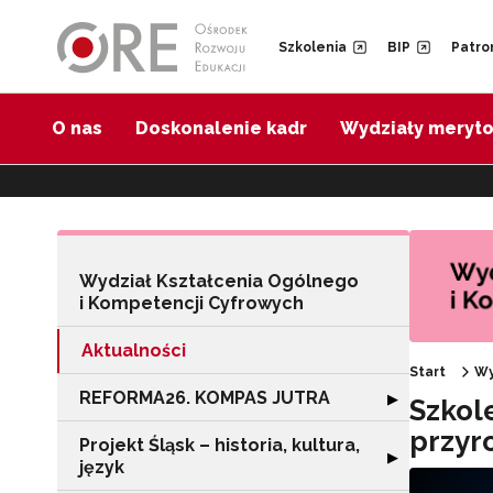
Przejdź do Nawigacji
Przejdź do stopki
Przejdź do treści artykułu
Szkolenia
BIP
Patro
O nas
Doskonalenie kadr
Wydziały meryt
Wydział Kształcenia Ogólnego
i Kompetencji Cyfrowych
Aktualności
Start
Wy
REFORMA26. KOMPAS JUTRA
Rozwiń sekcję
▶
Szkol
przyr
Projekt Śląsk – historia, kultura,
Rozwiń sekcję "Pr
▶
język