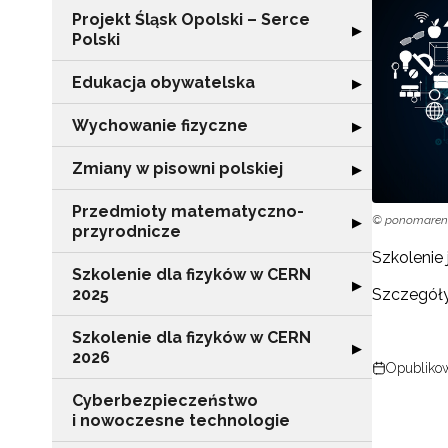
Projekt Śląsk Opolski – Serce
Rozwiń sekcję "P
▶
Polski
Edukacja obywatelska
Rozwiń sekcję "
▶
Wychowanie fizyczne
Rozwiń sekcję 
▶
Zmiany w pisowni polskiej
Rozwiń sekcję "
▶
Przedmioty matematyczno-
© ponomarenk
Rozwiń sekcję 
▶
przyrodnicze
Szkolenie 
Szkolenie dla fizyków w CERN
Rozwiń sekcję "
▶
2025
Szczegóły
Szkolenie dla fizyków w CERN
Rozwiń sekcję "
▶
2026
Opublikow
Cyberbezpieczeństwo
i nowoczesne technologie