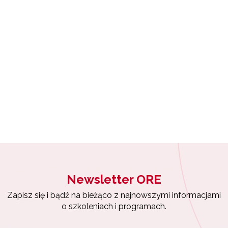
ewsletter ORE
isz się i bądź na bieżąco z najnowszymi informacjami
zkoleniach i programach.
 "Archiwum WKOKC"
es e-mail:
yrażam zgodę na przetwarzanie moich danych osobowych przez ORE w
ach marketingowych.
Newsletter ORE
Zapisuję się
Zapisz się i bądź na bieżąco z najnowszymi informacjami
o szkoleniach i programach.