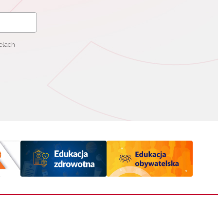
elach