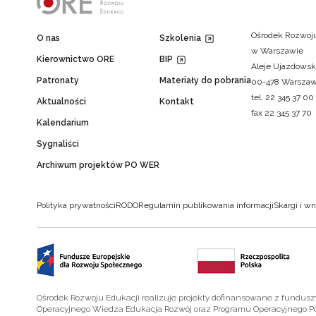
Ośrodek Rozwoju
O nas
Szkolenia
w Warszawie
Kierownictwo ORE
BIP
Aleje Ujazdowsk
Patronaty
Materiały do pobrania
00-478 Warsza
tel. 22 345 37 00
Aktualności
Kontakt
fax 22 345 37 70
Kalendarium
Sygnaliści
Archiwum projektów PO WER
Polityka prywatności
RODO
Regulamin publikowania informacji
Skargi i wn
Ośrodek Rozwoju Edukacji realizuje projekty dofinansowane z fundus
Operacyjnego Wiedza Edukacja Rozwój oraz Programu Operacyjnego P