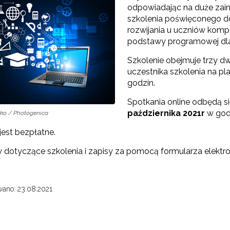
odpowiadając na duże zaint
rojekt Śląsk Opolski – Serce Polski"
szkolenia poświęconego do
rozwijania u uczniów komp
podstawy programowej dl
Edukacja obywatelska"
Szkolenie obejmuje trzy d
"Wychowanie fizyczne"
uczestnika szkolenia na p
godzin.
Zmiany w pisowni polskiej"
Spotkania online odbędą s
października 2021r
w god
o / Photogenica
"Przedmioty matematyczno-przyrodnicze"
jest bezpłatne.
Szkolenie dla fizyków w CERN 2025"
 dotyczące szkolenia i zapisy za pomocą formularza elektr
Szkolenie dla fizyków w CERN 2026"
ano: 23.08.2021