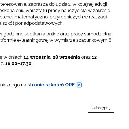
eresowanie, zaprasza do udziału w kolejnej edycji
skonaleniu warsztatu pracy nauczyciela w zakresie
etencji matematyczno-przyrodniczych w realizacji
a szkół ponadpodstawowych.
wugodzinne spotkania online oraz pracę samodzielną
latformie e-learningowej w wymiarze szacunkowym 6
ię w dniach
14 września
,
28 września
oraz
12
z.
16.00
–
17.30.
onicznego na
stronie szkoleń ORE
.
Udostępnij