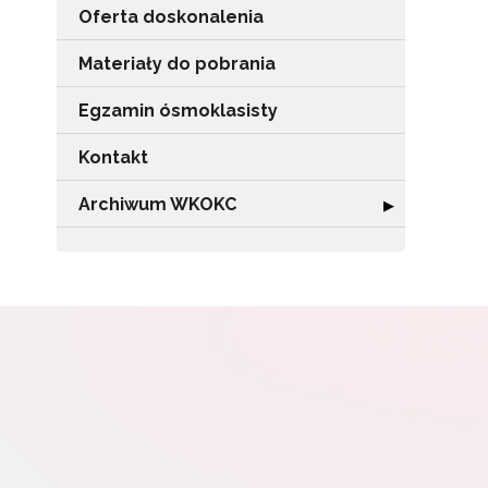
Oferta doskonalenia
Materiały do pobrania
Egzamin ósmoklasisty
N
Kontakt
Zap
o s
Archiwum WKOKC
Rozwiń sekcję
▶
Adr
W
cel