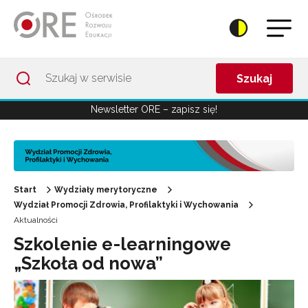
Przejdź do Nawigacji
Przejdź do stopki
Przejdź do treści artykułu
Szukaj
Newsletter ORE – zapisz się!
Start
Wydziały merytoryczne
Wydział Promocji Zdrowia, Profilaktyki i Wychowania
Aktualności
Szkolenie e-learningowe
„Szkoła od nowa”