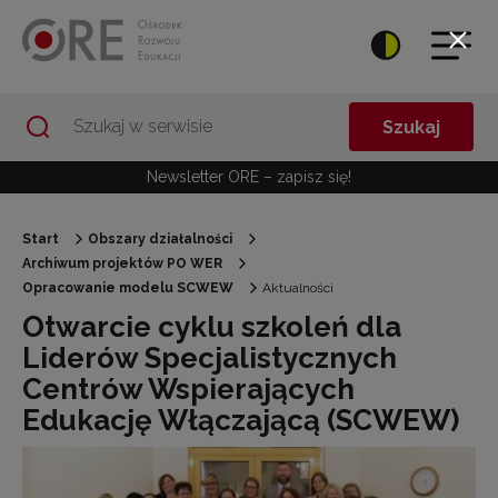
Przejdź do Nawigacji
Przejdź do stopki
Przejdź do treści artykułu
Szukaj
Newsletter ORE – zapisz się!
Start
Obszary działalności
Archiwum projektów PO WER
Opracowanie modelu SCWEW
Aktualności
Otwarcie cyklu szkoleń dla
Liderów Specjalistycznych
Centrów Wspierających
Edukację Włączającą (SCWEW)