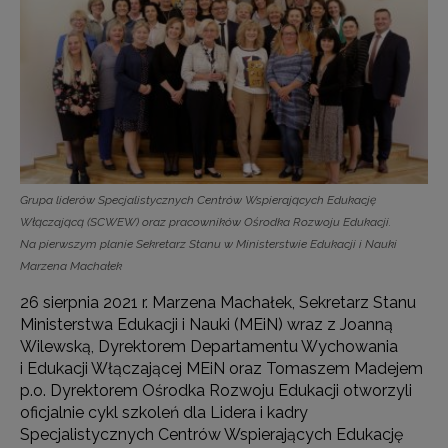
Grupa liderów Specjalistycznych Centrów Wspierających Edukację
Włączającą (SCWEW) oraz pracowników Ośrodka Rozwoju Edukacji.
Na pierwszym planie Sekretarz Stanu w Ministerstwie Edukacji i Nauki
Marzena Machałek
26 sierpnia 2021 r. Marzena Machałek, Sekretarz Stanu
Ministerstwa Edukacji i Nauki (MEiN) wraz z Joanną
Wilewską, Dyrektorem Departamentu Wychowania
i Edukacji Włączającej MEiN oraz Tomaszem Madejem
p.o. Dyrektorem Ośrodka Rozwoju Edukacji otworzyli
oficjalnie cykl szkoleń dla Lidera i kadry
Specjalistycznych Centrów Wspierających Edukację