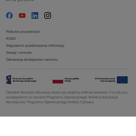
Polityka prywatności
RODO
Regulamin publikowania informacji
Skargi i wnioski
Deklaracja dostępności serwisu
Ośrodek Rozwoju Edukacji realizuje projekty dofinansowane z funduszy
europejskich w ramach Programu Operacyjnego Wiedza Edukacja
Rozwój oraz Programu Operacyjnego Polska Cyfrowa