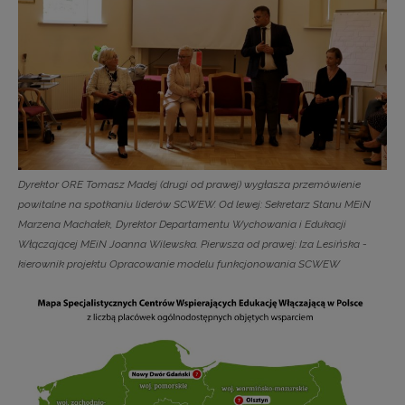
Dyrektor ORE Tomasz Madej (drugi od prawej) wygłasza przemówienie
powitalne na spotkaniu liderów SCWEW. Od lewej: Sekretarz Stanu MEiN
Marzena Machałek, Dyrektor Departamentu Wychowania i Edukacji
Włączającej MEiN Joanna Wilewska. Pierwsza od prawej: Iza Lesińska -
kierownik projektu Opracowanie modelu funkcjonowania SCWEW