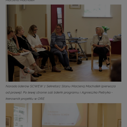
Narada liderów SCWEW z Sekretarz Stanu Marzeną Machałek (pierwsza
od prawej). Po lewej stronie sali liderki programu i Agnieszka Pietryka -
kierownik projektu w ORE