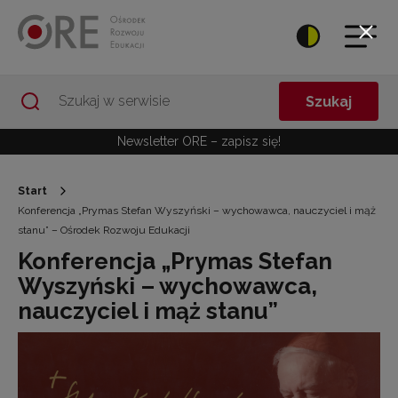
Przejdź do Nawigacji
Przejdź do stopki
Przejdź do treści artykułu
Szukaj
Newsletter ORE – zapisz się!
Start
Konferencja „Prymas Stefan Wyszyński – wychowawca, nauczyciel i mąż
stanu” – Ośrodek Rozwoju Edukacji
Konferencja „Prymas Stefan
Wyszyński – wychowawca,
nauczyciel i mąż stanu”