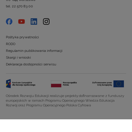
tel. 22 570 83 00
Polityka prywatności
RODO
Regulamin publikowania informacji
Skargi i wnioski
Deklaracja dostępności serwisu
Ośrodek Rozwoju Edukacji realizuje projekty dofinansowane z funduszy
europejskich w ramach Programu Operacyjnego Wiedza Edukacja
Rozwój oraz Programu Operacyjnego Polska Cyfrowa