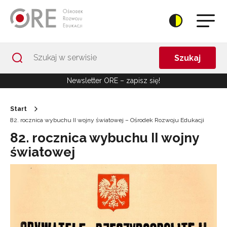
Przejdź do Nawigacji
Przejdź do stopki
Przejdź do treści artykułu
Szukaj
Newsletter ORE – zapisz się!
Start
82. rocznica wybuchu II wojny światowej – Ośrodek Rozwoju Edukacji
82. rocznica wybuchu II wojny
światowej