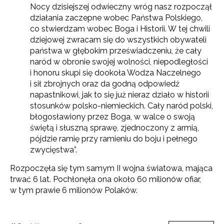
Nocy dzisiejszej odwieczny wróg nasz rozpoczął
działania zaczepne wobec Państwa Polskiego,
co stwierdzam wobec Boga i Historii. W tej chwili
dziejowej zwracam się do wszystkich obywateli
państwa w głębokim przeświadczeniu, że cały
naród w obronie swojej wolności, niepodległości
i honoru skupi się dookoła Wodza Naczelnego
i sił zbrojnych oraz da godną odpowiedź
napastnikowi, jak to się już nieraz działo w historii
stosunków polsko-niemieckich. Cały naród polski,
błogosławiony przez Boga, w walce o swoją
świętą i słuszną sprawę, zjednoczony z armią,
pójdzie ramię przy ramieniu do boju i pełnego
zwycięstwa”.
Rozpoczęła się tym samym II wojna światowa, mająca
trwać 6 lat. Pochłonęła ona około 60 milionów ofiar,
w tym prawie 6 milionów Polaków.