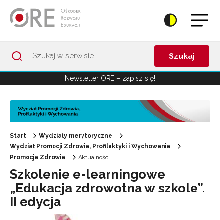
Przejdź do Nawigacji
Przejdź do stopki
Przejdź do treści artykułu
Szukaj
Newsletter ORE – zapisz się!
Start
Wydziały merytoryczne
Wydział Promocji Zdrowia, Profilaktyki i Wychowania
Promocja Zdrowia
Aktualności
Szkolenie e-learningowe
„Edukacja zdrowotna w szkole”.
II edycja