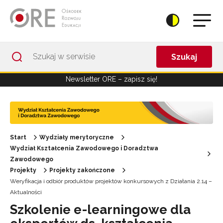
Przejdź do Nawigacji
Przejdź do stopki
Przejdź do treści artykułu
Szukaj
Newsletter ORE – zapisz się!
Start
Wydziały merytoryczne
Wydział Kształcenia Zawodowego i Doradztwa
Zawodowego
Projekty
Projekty zakończone
Weryfikacja i odbiór produktów projektów konkursowych z Działania 2.14 –
Aktualności
Szkolenie e-learningowe dla