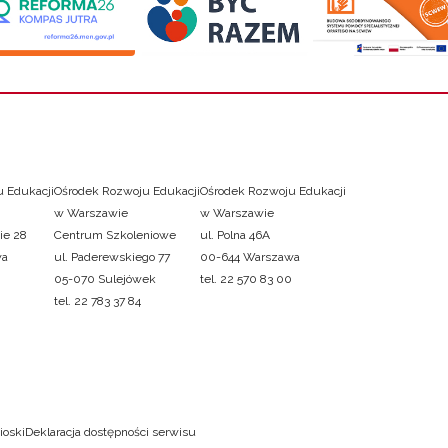
 Edukacji
Ośrodek Rozwoju Edukacji
Ośrodek Rozwoju Edukacji
w Warszawie
w Warszawie
ie 28
Centrum Szkoleniowe
ul. Polna 46A
wa
ul. Paderewskiego 77
00-644 Warszawa
05-070 Sulejówek
tel. 22 570 83 00
tel. 22 783 37 84
ioski
Deklaracja dostępności serwisu