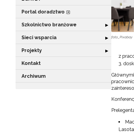
Portal doradztwo
Szkolnictwo branżowe
Rozwiń sekcję 
▶
Sieci wsparcia
foto_Pixabay
Rozwiń sekcję "
▶
Projekty
Rozwiń sekcję "P
▶
z prac
Kontakt
dosk
Głównymi 
Archiwum
pracownic
zainteres
Konferencj
Prelegenta
Maci
Lasota