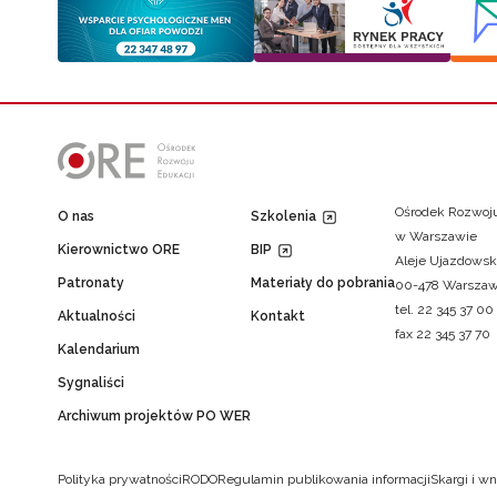
Ośrodek Rozwoju
O nas
Szkolenia
w Warszawie
Kierownictwo ORE
BIP
Aleje Ujazdowsk
Patronaty
Materiały do pobrania
00-478 Warsza
tel. 22 345 37 00
Aktualności
Kontakt
fax 22 345 37 70
Kalendarium
Sygnaliści
Archiwum projektów PO WER
Polityka prywatności
RODO
Regulamin publikowania informacji
Skargi i wn