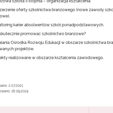
żowa szkoła II stopnia – organizacja kształcenia.
isz się i bądź na bieżąco z najnowszymi informacjami
zkoleniach i programach.
zerzenie oferty szkolnictwa branżowego (nowe zawody szk
es e-mail:
owe).
itoring karier absolwentów szkół ponadpodstawowych.
 skutecznie promować szkolnictwo branżowe?
yrażam zgodę na przetwarzanie moich danych osobowych przez ORE w
ach marketingowych.
ałania Ośrodka Rozwoju Edukacji w obszarze szkolnictwa 
owanych projektów.
Zapisuję się
jekty realizowane w obszarze kształcenia zawodowego.
ano: 2.07.2021
owano: 16.09.2024