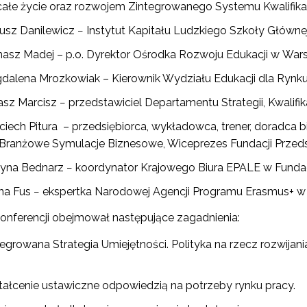
całe życie oraz rozwojem Zintegrowanego Systemu Kwalifikac
iusz Danilewicz − Instytut Kapitału Ludzkiego Szkoły Główne
asz Madej – p.o. Dyrektor Ośrodka Rozwoju Edukacji w War
dalena Mrozkowiak – Kierownik Wydziału Edukacji dla Rynk
asz Marcisz − przedstawiciel Departamentu Strategii, Kwalifi
ciech Pitura – przedsiębiorca, wykładowca, trener, doradca 
Branżowe Symulacje Biznesowe, Wiceprezes Fundacji Przeds
tyna Bednarz − koordynator Krajowego Biura EPALE w Fundac
na Fus − ekspertka Narodowej Agencji Programu Erasmus+ w 
onferencji obejmował następujące zagadnienia:
egrowana Strategia Umiejętności. Polityka na rzecz rozwijani
tałcenie ustawiczne odpowiedzią na potrzeby rynku pracy.
ewsletter ORE