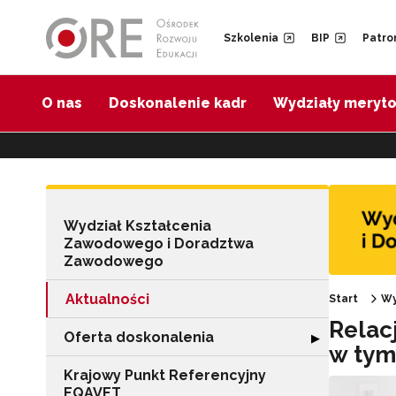
Przejdź do Nawigacji
Przejdź do stopki
Przejdź do treści artykułu
Szkolenia
BIP
Patro
O nas
Doskonalenie kadr
Wydziały meryt
Wydział Kształcenia
Zawodowego i Doradztwa
Zawodowego
Aktualności
Start
Wy
Relac
Oferta doskonalenia
Rozwiń sekcję "
▶
w tym
Krajowy Punkt Referencyjny
EQAVET