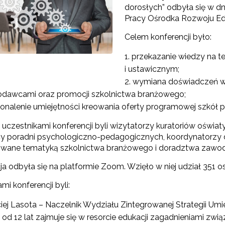
dorosłych” odbyła się w dni
Pracy Ośrodka Rozwoju Ed
Celem konferencji było:
"Szkolnictwo branżowe"
przekazanie wiedzy na 
Sieci wsparcia"
i ustawicznym;
wymiana doświadczeń w 
rojekty"
odawcami oraz promocji szkolnictwa branżowego;
onalenie umiejętności kreowania oferty programowej szkół
uczestnikami konferencji byli wizytatorzy kuratoriów oświat
y poradni psychologiczno-pedagogicznych, koordynatorzy 
owane tematyką szkolnictwa branżowego i doradztwa zaw
a odbyła się na platformie Zoom. Wzięło w niej udział 351 o
mi konferencji byli:
ej Lasota – Naczelnik Wydziału Zintegrowanej Strategii Umiej
 od 12 lat zajmuje się w resorcie edukacji zagadnieniami zw