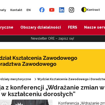
Kontrast
naty
Kontakt
EN
oryczne
Obszary działalności
FERS
Nasze ser
Newsletter ORE – zapisz się!
działy merytoryczne
Wydział Kształcenia Zawodowego i Doradz
ja z konferencji „Wdrażanie zmian 
Oferta doskonalenia"
 w kształceniu dorosłych”
Konferencja „Wdrażanie z