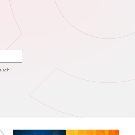
elach