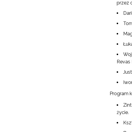
przez 
Dar
Tom
Mag
Łuk
Woj
Revas 
Jus
Iwo
Program k
Zint
życie.
Ksz
N