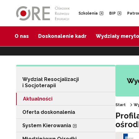
Przejdź do Nawigacji
Przejdź do stopki
Przejdź do treści artykułu
Szkolenia
BIP
Patro
O nas
Doskonalenie kadr
Wydziały meryt
Wydział Resocjalizacji
i Socjoterapii
Aktualności
Start
Wy
Oferta doskonalenia
Profi
ośrod
System Kierowania
Młodzieżowe Ośrodki