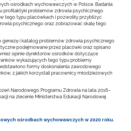
wych ośrodkach wychowawczych w Polsce. Badania
su profilaktyki problemów zdrowia psychicznego
 w tego typu placówkach i pozwoliły przybliżyć
rowia psychicznego oraz zobrazować skalę tego
o genezę i katalog problemów zdrowia psychicznego
ilaktyczne podejmowane przez placówki oraz opisano
 również opinie dyrektorów ośrodków dotyczące
howanków wykazujących tego typu problemy
 przedstawiono formy doskonalenia zawodowego
ów, z jakich korzystali pracownicy młodzieżowych
ałożeń Narodowego Programu Zdrowia na lata 2016–
acji na zlecenie Ministerstwa Edukacji Narodowej.
eżowych ośrodkach wychowawczych w 2020 roku.