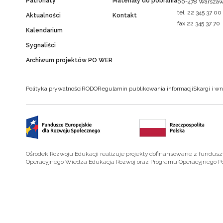
Patronaty
Materiały do pobrania
00-478 Warsza
tel. 22 345 37 00
Aktualności
Kontakt
fax 22 345 37 70
Kalendarium
Sygnaliści
Archiwum projektów PO WER
Polityka prywatności
RODO
Regulamin publikowania informacji
Skargi i wn
Ośrodek Rozwoju Edukacji realizuje projekty dofinansowane z fundus
Operacyjnego Wiedza Edukacja Rozwój oraz Programu Operacyjnego P