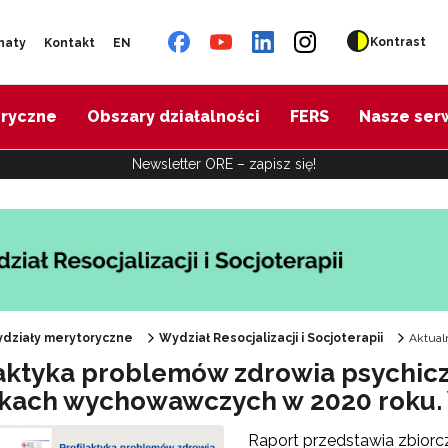
Kontrast
naty
Kontakt
EN
oryczne
Obszary działalności
FERS
Nasze ser
Newsletter ORE – zapisz się!
działy merytoryczne
Wydział Resocjalizacji i Socjoterapii
Aktual
laktyka problemów zdrowia psychi
kach wychowawczych w 2020 roku. 
Raport przedstawia zbior