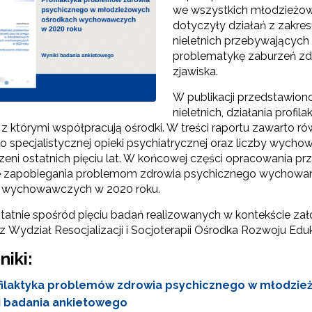
we wszystkich młodzieżo
dotyczyły działań z zakre
nieletnich przebywających
problematykę zaburzeń zd
zjawiska.
W publikacji przedstawion
nieletnich, działania prof
e, z którymi współpracują ośrodki. W treści raportu zawarto
o specjalistycznej opieki psychiatrycznej oraz liczby wyc
rzeni ostatnich pięciu lat. W końcowej części opracowania
e zapobiegania problemom zdrowia psychicznego wychowank
 wychowawczych w 2020 roku.
statnie spośród pięciu badań realizowanych w kontekście z
 Wydział Resocjalizacji i Socjoterapii Ośrodka Rozwoju Eduk
niki:
filaktyka problemów zdrowia psychicznego w młodzi
i badania ankietowego