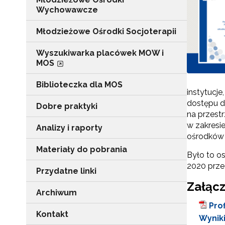
Wychowawcze
Młodzieżowe Ośrodki Socjoterapii
Wyszukiwarka placówek MOW i
MOS
Biblioteczka dla MOS
instytucj
dostępu d
Dobre praktyki
na przest
w zakresi
Analizy i raporty
ośrodków
Materiały do pobrania
Było to o
2020 przez
Przydatne linki
Załącz
Archiwum
Pro
Kontakt
Wynik