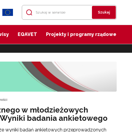
Szukaj
wisy
EQAVET
Projekty i programy rządowe
ności
cznego w młodzieżowych
Wyniki badania ankietowego
cze wyniki badań ankietowych przeprowadzonych