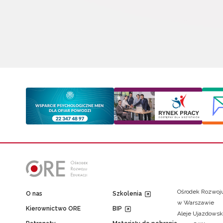
Ośrodek Rozwoju
O nas
Szkolenia
w Warszawie
Kierownictwo ORE
BIP
Aleje Ujazdowsk