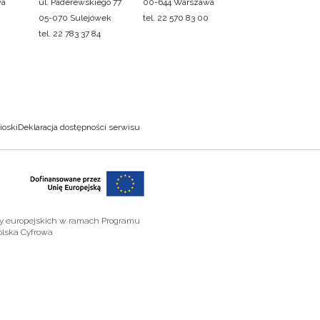
wa
ul. Paderewskiego 77
00-644 Warszawa
05-070 Sulejówek
tel. 22 570 83 00
tel. 22 783 37 84
ioski
Deklaracja dostępności serwisu
zy europejskich w ramach Programu
olska Cyfrowa