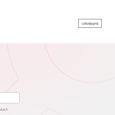
Udostępnij
elach