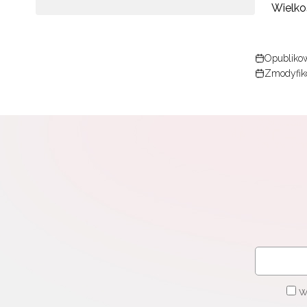
Wielkoś
Opublikow
Zmodyfiko
W