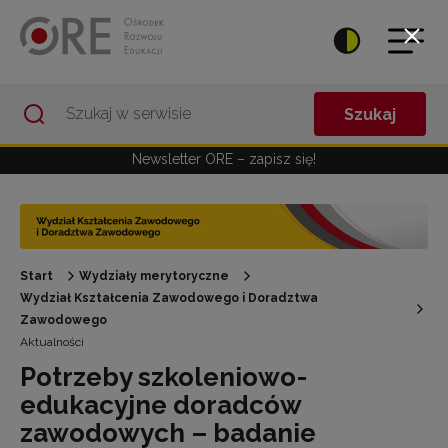
Przejdź do Nawigacji
Przejdź do stopki
Przejdź do treści artykułu
Szukaj
Newsletter ORE – zapisz się!
Start
Wydziały merytoryczne
Wydział Kształcenia Zawodowego i Doradztwa
Zawodowego
Aktualności
Potrzeby szkoleniowo-
edukacyjne doradców
zawodowych – badanie