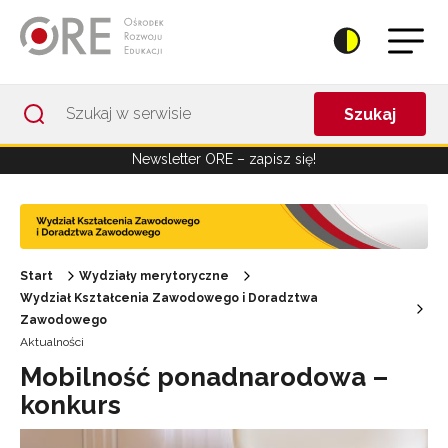
Przejdź do Nawigacji
Przejdź do stopki
Przejdź do treści artykułu
Szukaj
Newsletter ORE – zapisz się!
Start
Wydziały merytoryczne
Wydział Kształcenia Zawodowego i Doradztwa
Zawodowego
Aktualności
Mobilność ponadnarodowa –
konkurs