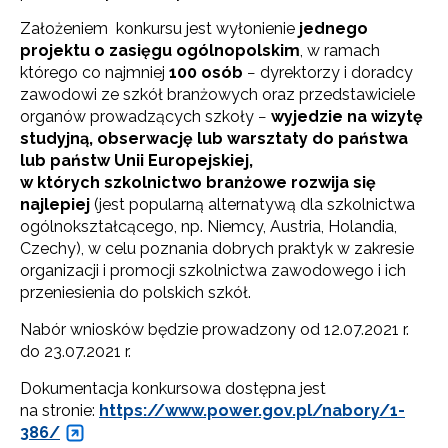
Założeniem konkursu jest wyłonienie
jednego
projektu o zasięgu ogólnopolskim
, w ramach
którego co najmniej
100 osób
− dyrektorzy i doradcy
zawodowi ze szkół branżowych oraz przedstawiciele
organów prowadzących szkoły −
wyjedzie na wizytę
studyjną, obserwację lub warsztaty do państwa
lub państw Unii Europejskiej,
w których szkolnictwo branżowe rozwija się
najlepiej
(jest popularną alternatywą dla szkolnictwa
ogólnokształcącego, np. Niemcy, Austria, Holandia,
Czechy), w celu poznania dobrych praktyk w zakresie
organizacji i promocji szkolnictwa zawodowego i ich
przeniesienia do polskich szkół.
Nabór wniosków będzie prowadzony od 12.07.2021 r.
do 23.07.2021 r.
Dokumentacja konkursowa dostępna jest
na stronie:
https://www.power.gov.pl/nabory/1-
386/