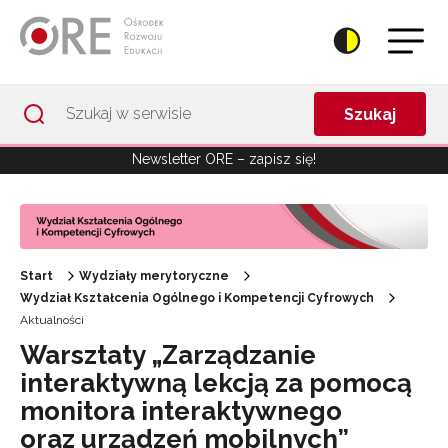
Przejdź do Nawigacji
Przejdź do stopki
Przejdź do treści artykułu
Szukaj
Newsletter ORE – zapisz się!
Start
Wydziały merytoryczne
Wydział Kształcenia Ogólnego i Kompetencji Cyfrowych
Aktualności
Warsztaty „Zarządzanie
interaktywną lekcją za pomocą
monitora interaktywnego
oraz urządzeń mobilnych”