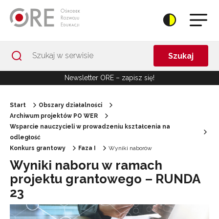
Przejdź do Nawigacji
Przejdź do stopki
Przejdź do treści artykułu
Szukaj
Newsletter ORE – zapisz się!
Start
Obszary działalności
Archiwum projektów PO WER
Wsparcie nauczycieli w prowadzeniu kształcenia na
odległość
Konkurs grantowy
Faza I
Wyniki naborów
Wyniki naboru w ramach
projektu grantowego – RUNDA
23