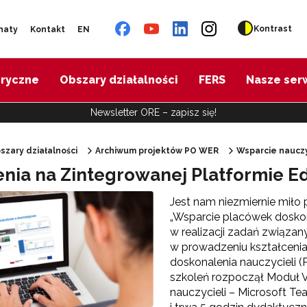
Kontrast
naty
Kontakt
EN
oryczne
Obszary działalności
FERS
Nasze ser
Newsletter ORE – zapisz się!
szary działalności
Archiwum projektów PO WER
Wsparcie nauczy
enia na Zintegrowanej Platformie Ed
"Diagnoza psychologiczno-pedagogiczna"
Jest nam niezmiernie miło 
„Wsparcie placówek doskon
"Doradztwo zawodowe – przygotowanie trenerów"
w realizacji zadań związa
w prowadzeniu kształcenia
doskonalenia nauczycieli (
"Efektywne doradztwo edukacyjno-zawodowe"
szkoleń rozpoczął Moduł V
nauczycieli – Microsoft Te
 "Opracowanie modelu SCWEW"