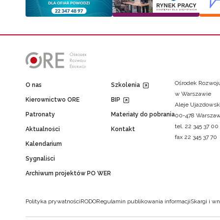
Ośrodek Rozwoju
O nas
Szkolenia
w Warszawie
Kierownictwo ORE
BIP
Aleje Ujazdowsk
Patronaty
Materiały do pobrania
00-478 Warsza
tel. 22 345 37 00
Aktualności
Kontakt
fax 22 345 37 70
Kalendarium
Sygnaliści
Archiwum projektów PO WER
Polityka prywatności
RODO
Regulamin publikowania informacji
Skargi i wn