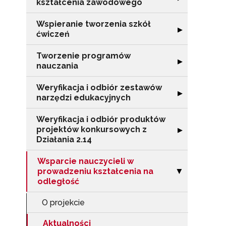
kształcenia zawodowego
Wspieranie tworzenia szkół
Rozwiń sekcję "
▶
ćwiczeń
Tworzenie programów
Rozwiń sekcję 
▶
nauczania
Weryfikacja i odbiór zestawów
Rozwiń sekcję "
▶
narzędzi edukacyjnych
Weryfikacja i odbiór produktów
projektów konkursowych z
Rozwiń sekcję "
▶
Działania 2.14
Wsparcie nauczycieli w
prowadzeniu kształcenia na
Zwiń sekcję "Ws
▶
odległość
O projekcie
Aktualności