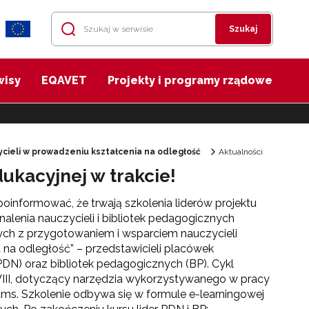
Szukaj
wisy
EQAVET
Projekty i programy rządowe
cieli w prowadzeniu kształcenia na odległość
Aktualności
ukacyjnej w trakcie!
poinformować, że trwają szkolenia liderów projektu
alenia nauczycieli i bibliotek pedagogicznych
nych z przygotowaniem i wsparciem nauczycieli
 na odległość” – przedstawicieli placówek
PDN) oraz bibliotek pedagogicznych (BP).
Cykl
III, dotyczący narzędzia wykorzystywanego w pracy
ams. Szkolenie odbywa się w formule e-learningowej