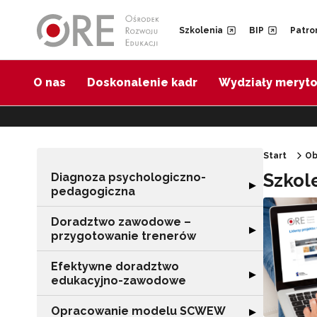
Przejdź do Nawigacji
Przejdź do stopki
Przejdź do treści artykułu
Szkolenia
BIP
Patro
O nas
Doskonalenie kadr
Wydziały meryt
Start
Ob
Szkol
Diagnoza psychologiczno-
Rozwiń sekcję 
▶
pedagogiczna
Doradztwo zawodowe –
Rozwiń sekcję 
▶
przygotowanie trenerów
Efektywne doradztwo
Rozwiń sekcję 
▶
edukacyjno-zawodowe
Opracowanie modelu SCWEW
Rozwiń sekcję
▶