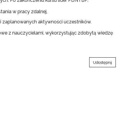
ych. Po zakończeniu kursu lider PDN i BP:
ania w pracy zdalnej,
i zaplanowanych aktywności uczestników.
dowe z nauczycielami, wykorzystując zdobytą wiedzę
Udostępnij
go"
III"