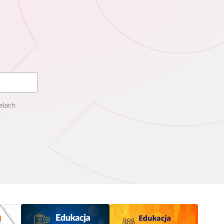
elach