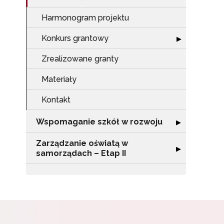
Harmonogram projektu
Konkurs grantowy
Rozwiń sekcję 
▶
Zrealizowane granty
Materiały
Kontakt
Wspomaganie szkół w rozwoju
Rozwiń sekcję 
▶
Zarządzanie oświatą w
Rozwiń sekcję "
▶
samorządach – Etap II