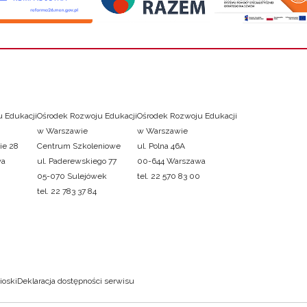
 Edukacji
Ośrodek Rozwoju Edukacji
Ośrodek Rozwoju Edukacji
w Warszawie
w Warszawie
ie 28
Centrum Szkoleniowe
ul. Polna 46A
wa
ul. Paderewskiego 77
00-644 Warszawa
05-070 Sulejówek
tel. 22 570 83 00
tel. 22 783 37 84
ioski
Deklaracja dostępności serwisu