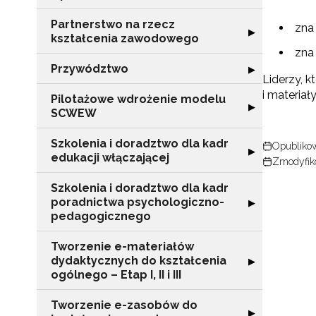
Partnerstwo na rzecz
zna
Rozwiń sekcję "
▶
kształcenia zawodowego
zna
Przywództwo
Rozwiń sekcję 
▶
Liderzy, 
i materiały
Pilotażowe wdrożenie modelu
Rozwiń sekcję 
▶
SCWEW
Szkolenia i doradztwo dla kadr
Opublikow
Rozwiń sekcję "S
▶
edukacji włączającej
Zmodyfiko
Szkolenia i doradztwo dla kadr
poradnictwa psychologiczno-
Rozwiń sekcję "
▶
pedagogicznego
Tworzenie e-materiałów
dydaktycznych do kształcenia
Rozwiń sekcję "T
▶
ogólnego – Etap I, II i III
Tworzenie e-zasobów do
Rozwiń sekcję 
▶