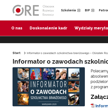
Przejdź do Nawigacji
Przejdź do stopki
Przejdź do treści artykułu
Szkolenia
BIP
Patro
O nas
Doskonalenie kadr
Wydziały meryt
Start
Informator o zawodach szkolnictwa branżowego – Ośrodek Ro
Informator o zawodach szkoln
Polecam
absolwen
podzielo
z program
Załącz
Infor