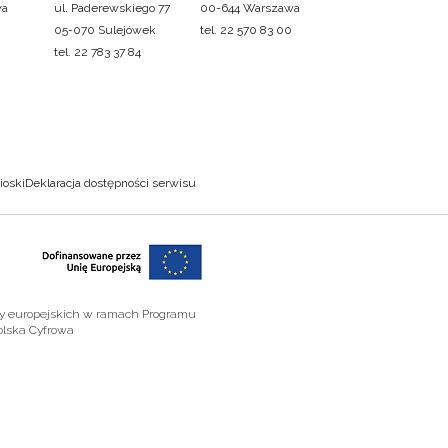
wa
ul. Paderewskiego 77
00-644 Warszawa
05-070 Sulejówek
tel. 22 570 83 00
tel. 22 783 37 84
ioski
Deklaracja dostępności serwisu
zy europejskich w ramach Programu
olska Cyfrowa