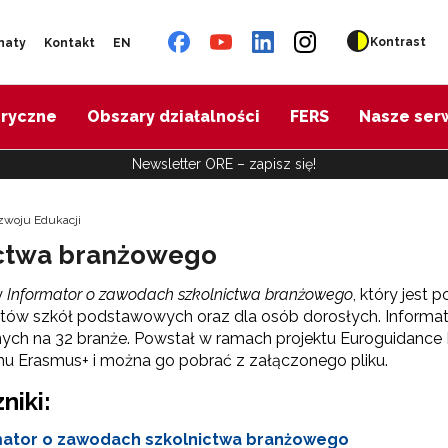
Kontrast
naty
Kontakt
EN
oryczne
Obszary działalności
FERS
Nasze ser
Newsletter ORE – zapisz się!
zwoju Edukacji
ictwa branżowego
y
Informator o zawodach szkolnictwa branżowego
, który jest
tów szkół podstawowych oraz dla osób dorosłych. Informa
nych na 32 branże. Powstał w ramach projektu Euroguidanc
u Erasmus+ i można go pobrać z załączonego pliku.
niki:
mator o zawodach szkolnictwa branżowego