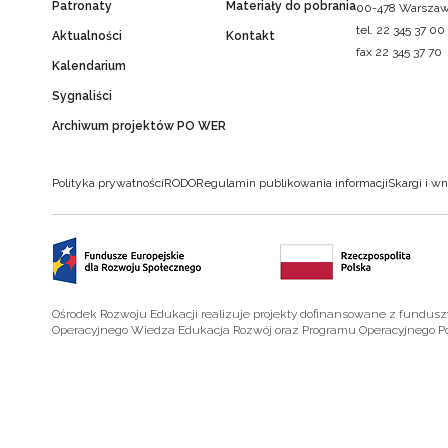
Patronaty
Materiały do pobrania
00-478 Warsza
tel. 22 345 37 00
Aktualności
Kontakt
fax 22 345 37 70
Kalendarium
Sygnaliści
Archiwum projektów PO WER
Polityka prywatności
RODO
Regulamin publikowania informacji
Skargi i wn
Ośrodek Rozwoju Edukacji realizuje projekty dofinansowane z fundus
Operacyjnego Wiedza Edukacja Rozwój oraz Programu Operacyjnego P