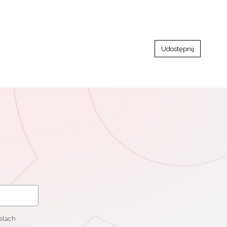
Udostępnij
elach