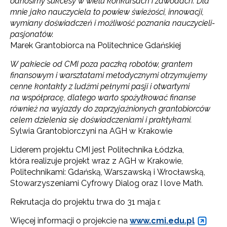
odnosimy sukcesy w wielu konkursach i zawodach. Dla
mnie jako nauczyciela to powiew świeżości, innowacji,
wymiany doświadczeń i możliwość poznania nauczycieli-
pasjonatów.
Marek Grantobiorca na Politechnice Gdańskiej
W pakiecie od CMI poza paczką robotów, grantem
finansowym i warsztatami metodycznymi otrzymujemy
cenne kontakty z ludźmi pełnymi pasji i otwartymi
na współpracę, dlatego warto spożytkować finanse
również na wyjazdy do zaprzyjaźnionych grantobiorców
celem dzielenia się doświadczeniami i praktykami.
Sylwia Grantobiorczyni na AGH w Krakowie
Liderem projektu CMI jest Politechnika Łódzka,
która realizuje projekt wraz z AGH w Krakowie,
Politechnikami: Gdańską, Warszawską i Wrocławską,
Stowarzyszeniami Cyfrowy Dialog oraz I love Math.
Rekrutacja do projektu trwa do 31 maja r.
Więcej informacji o projekcie na
www.cmi.edu.pl