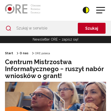
Przejdź do Nawigacji
Przejdź do stopki
Przejdź do treści artykułu
Szukaj
Newsletter ORE – zapisz się!
Start
O nas
ORE poleca
Centrum Mistrzostwa
Informatycznego − ruszył nabór
wniosków o grant!